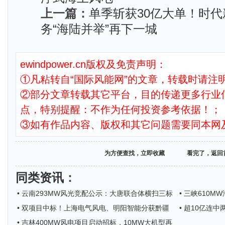
上一篇：
单季斩获30亿大单！时
务“海陆并举”再下一城
ewindpower.cn版权及免责声明：
①凡粘转自“国际风能网”的文章，转载时请注明
②部分文章转载其它平台，目的传递更多行业
点，特别提醒：不作为任何投资参考依据！；
③如有作品内容、版权和其它问题需要同本网
为方便查找，立即收藏
看完了，返回
同类资讯
：
• 云南293MW风光竞配公示：大唐联合体横扫三标
• 三峡610
• 双项目中标！上海电气风电、明阳智能分获黔疆
• 超10亿连
• 吉林400MW风电项目启动招标，10MW大机型再