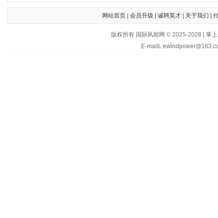
网站首页
|
会员升级
|
诚聘英才
|
关于我们
|
版权所有 国际风能网 © 2025-202
E-mailL:ewindpower@163