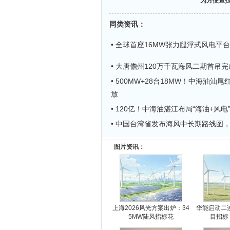
为方便查
同类资讯
：
• 全球首座16MW张力腿浮式风电平台
• 大唐儋州120万千瓦海风二期首吊
• 500MW+28台18MW！中海油汕
放
• 120亿！中海油湛江布局“海油+风电
• 中国台湾省发布海风中长期路线图，
图片资讯：
上海2026风光方案出炉：34
华能启动二连
5MW陆风指标花
目招标