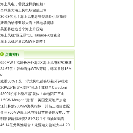
·
海上风电，需要这样的船舶！
·
全球最大海上风电场完成出售
·
30.63亿元！海上风电导管架基础供应商获
·
斯堪的纳维亚最大海上风电场揭牌
·
美国将建造首个海上升压站
·
海上风机“巨无霸”GE Haliade-X攻克台
·
海上风机容量20MW不是梦！
点击排行
·
656MW！福建长乐外海J区海上风电EPC重新
·
34.67亿！韩华海洋WTIV开建，韩国首艘15M
W
·
减重50%！又一浮式风电试验场获环评批准
·
2GW级“固定+漂浮”同场！苏格兰Caledoni
·
4800吨“海上稳压器”就位！华电阳江三山
·
1.5GW Morgan“复活”：英国皇家地产加速
·
江门释放900MW海风指标！川岛三项目竞配
·
荷兰760MW海上风电项目首度并网发电，首
·
明阳智能拟增资2.81亿联手中海油加码海
·
46.14亿元风渔融合！龙源电力盐城大丰H20