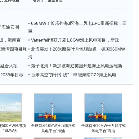
找，立即收藏
看完了，返回首页
• 656MW！长乐外海J区海上风电EPC重新招标，四
“海油安澜
巨
完成，海南百
• Vattenfall斩获丹麦1.8GW海上风电项目，新政
尾红海湾四项目释
• 北海突发！20米断裂叶片惊现航道，德国960MW
海
”融合大项
• 落子北海！新加坡海庭英国开建海上风电运维新
2039年目标
• 百米高空“穿针引线”！申能海南CZ2海上风电
500MW风电项
全球首座16MW张力腿浮式
全球首座16MW张力腿浮式
，10MW大
风电平台“海油
风电平台“海油