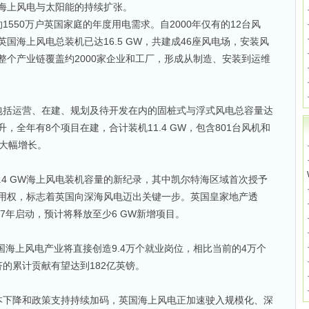
海上风电与太阳能的持续扩张。
550万户英国家庭的年度用电需求。自2000年仅有的12台风
英国海上风电总装机已达16.5 GW，共建成46座风电场，安装风
。整个产业链覆盖约2000家企业和工厂，形成从制造、安装到运维
包括运营、在建、规划及待开发在内的固桩式与浮式风电总容量达
提升，全年有8个项目在建，合计装机11.4 GW，包含801台风机和
W大幅增长。
.4 GW海上风电装机容量的新纪录，其中凯尔特海区域首次授予
床使用权，标志着英国向深海风电迈出关键一步。英国皇家地产透
7年启动，预计将释放至少6 GW新增项目。
国海上风电产业将直接创造9.4万个就业岗位，相比当前的4万个
的累计贡献有望达到182亿英镑。
本下降和政策支持持续加码，英国海上风电正加速驶入规模化、深