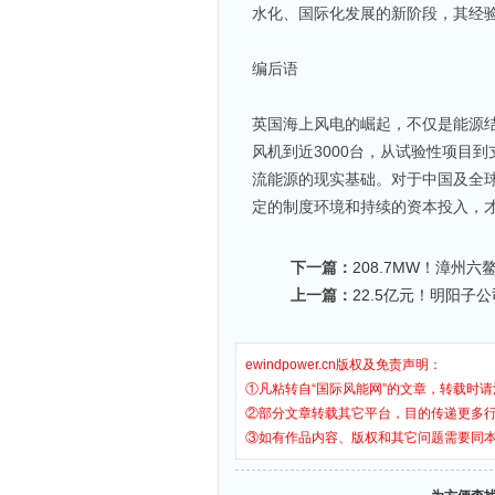
水化、国际化发展的新阶段，其经
编后语
英国海上风电的崛起，不仅是能源结
风机到近3000台，从试验性项目
流能源的现实基础。对于中国及全
定的制度环境和持续的资本投入，
下一篇：
208.7MW！漳州
上一篇：
22.5亿元！明阳子
ewindpower.cn版权及免责声明：
①凡粘转自“国际风能网”的文章，转载时请
②部分文章转载其它平台，目的传递更多
③如有作品内容、版权和其它问题需要同