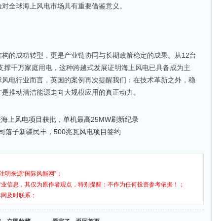
验对全球海上风电市场具有重要借鉴意义。
构的成功转型，更是产业链协同与长期政策稳定的成果。从12台
到支撑千万家庭用电，这种跨越式发展证明海上风电已具备成为主
球风电行业而言，英国的案例再次提醒我们：在技术革新之外，稳
才是推动清洁能源走向大规模应用的真正动力。
六鳌海上风电项目获批，单机最高25MW刷新纪录
公司落子新疆民丰，500兆瓦风电项目签约
注明来源“国际风能网”；
行业信息，其仅为原作者观点，特别提醒：不作为任何投资参考依据！；
本网及时联系；