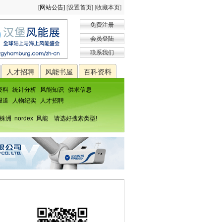
[网站公告]
[设置首页]
[
收藏本页
]
免费注册
会员登陆
联系我们
人才招聘
风能书屋
百科资料
资料
统计分析
风能知识
供求信息
报道
人物纪实
人才招聘
株洲
nordex
风能
请选好搜索类型!