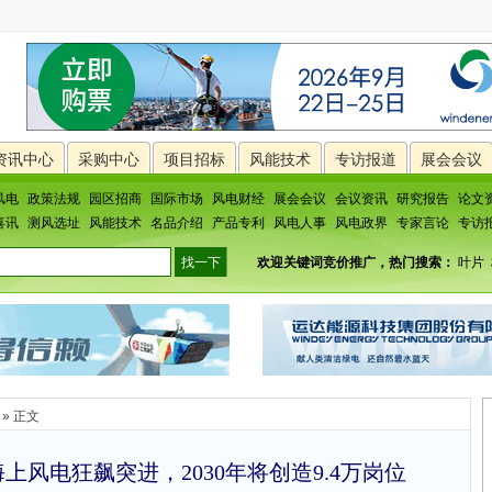
资讯中心
采购中心
项目招标
风能技术
专访报道
展会会议
风电
政策法规
园区招商
国际市场
风电财经
展会会议
会议资讯
研究报告
论文
喜讯
测风选址
风能技术
名品介绍
产品专利
风电人事
风电政界
专家言论
专访
欢迎关键词竞价推广，热门搜索：
叶片
» 正文
上风电狂飙突进，2030年将创造9.4万岗位