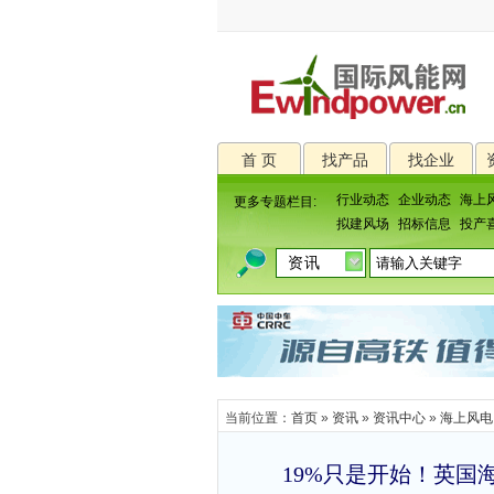
首 页
找产品
找企业
行业动态
企业动态
海上
更多专题栏目:
拟建风场
招标信息
投产
当前位置：
首页
»
资讯
»
资讯中心
»
海上风电
19%只是开始！英国海