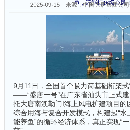
鱼，还能扛16级台风
2025-09-15 来源：中国大唐集团
9月11日，全国首个吸力筒基础桁架式
——“盛唐一号”在广东省汕头市正式
托大唐南澳勒门Ⅰ海上风电扩建项目的
综合用海与复合开发模式，构建起“水
能养鱼”的循环经济体系，真正实现“