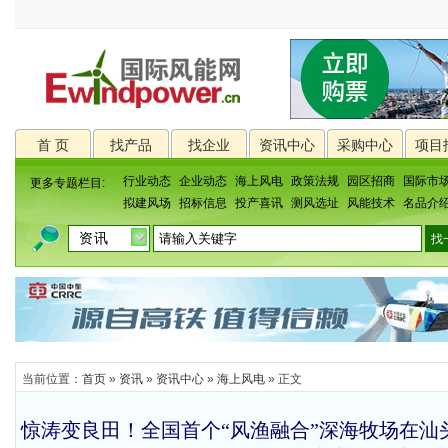
首 页
找产品
找企业
资讯中心
采购中心
项目
行业动态
企业动态
海上风电
政策法规
园区招商
国际市
更多专题栏目:
拟建风场
招标信息
投产喜讯
测风选址
风能技术
名品介
当前位置：
首页
»
资讯
»
资讯中心
»
海上风电
» 正文
惊涛变良田！全国首个“风渔融合”深海牧场在汕头