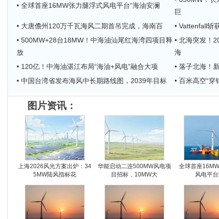
• 全球首座16MW张力腿浮式风电平台“海油安澜
巨
• 大唐儋州120万千瓦海风二期首吊完成，海南百
• Vattenf
• 500MW+28台18MW！中海油汕尾红海湾四项目释
• 北海突发！
放
海
• 120亿！中海油湛江布局“海油+风电”融合大项
• 落子北海
• 中国台湾省发布海风中长期路线图，2039年目标
• 百米高空“
图片资讯：
上海2026风光方案出炉：34
华能启动二连500MW风电项
全球首座16M
5MW陆风指标花
目招标，10MW大
风电平台