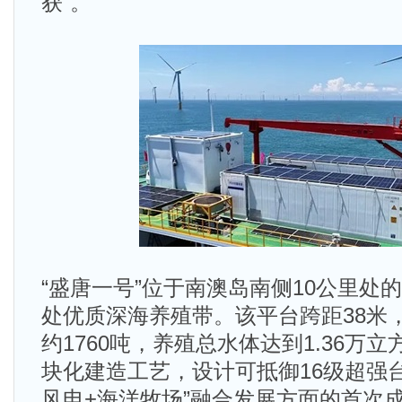
获”。
“盛唐一号”位于南澳岛南侧10公里处
处优质深海养殖带。该平台跨距38米，
约1760吨，养殖总水体达到1.36万
块化建造工艺，设计可抵御16级超强
风电+海洋牧场”融合发展方面的首次