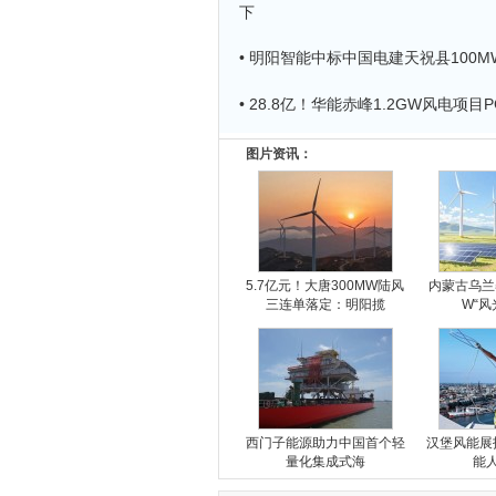
下
• 明阳智能中标中国电建天祝县100
• 28.8亿！华能赤峰1.2GW风电项
图片资讯：
5.7亿元！大唐300MW陆风
内蒙古乌兰
三连单落定：明阳揽
W“风
西门子能源助力中国首个轻
汉堡风能展
量化集成式海
能