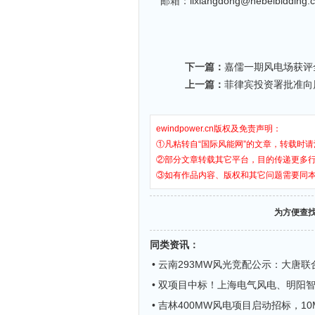
邮箱：
lixiangdong@hebeibidding.
下一篇：
嘉儒一期风电场获评
上一篇：
菲律宾投资署批准向
ewindpower.cn版权及免责声明：
①凡粘转自“国际风能网”的文章，转载时请
②部分文章转载其它平台，目的传递更多
③如有作品内容、版权和其它问题需要同
为方便查
同类资讯
：
• 云南293MW风光竞配公示：大唐
• 双项目中标！上海电气风电、明阳
• 吉林400MW风电项目启动招标，1