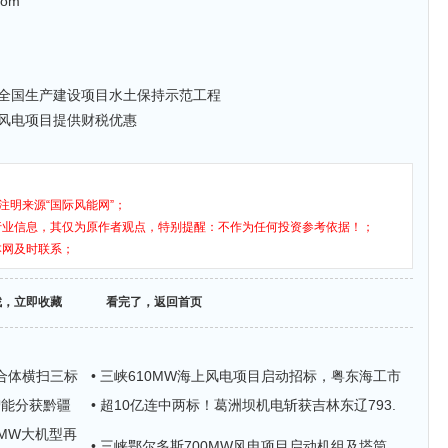
com
全国生产建设项目水土保持示范工程
风电项目提供财税优惠
注明来源“国际风能网”；
行业信息，其仅为原作者观点，特别提醒：不作为任何投资参考依据！；
本网及时联系；
找，立即收藏
看完了，返回首页
联合体横扫三标
• 三峡610MW海上风电项目启动招标，粤东海工市
智能分获黔疆
• 超10亿连中两标！葛洲坝机电斩获吉林东辽793.
0MW大机型再
• 三峡鄂尔多斯700MW风电项目启动机组及塔筒