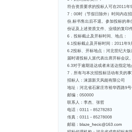
符合资质要求的投标人可在2011年9月
7：00时（节假日除外）时间内在招
份,标书售出后不退。参加投标的
份证及上述资质文件、业绩的复印
6．投标截止及开标时间、地点：
6.1投标截止及开标时间：2011年
6.2投标、开标地点：河北世纪大饭店
届时请投标人派代表出席开标会议
6.3对于逾期送达或者未送达指定
7．所有与本次招投标活动有关的
招标人：涞源新天风能有限公司
地址：河北省石家庄市裕华西路9号裕
邮编：050000
联系人：李杰、张哲
电话：0311－85278283
传真：0311－85278008
邮箱：
blaze_hecic@163.com
招标代理机构：河北省成套招标有