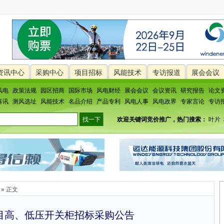
资讯中心
采购中心
项目招标
风能技术
专访报道
展会会议
风电
政策法规
园区招商
国际市场
风电财经
展会会议
会议资讯
研究报告
论文
喜讯
测风选址
风能技术
名品介绍
产品专利
风电人事
风电政界
专家言论
专访
欢迎关键词竞价推广，热门搜索：
叶片
» 正文
目高、低压开关柜招标采购公告