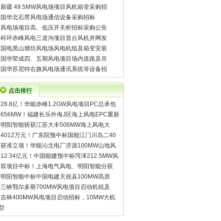
·
新疆 49.5MW风电场项目风机箱变采购招
·
国华北石塄风电场通信设备采购招标
·
风电场项目高、低压开关柜招标采购公告
·
科环赤峰风电三道沟项目首台风机并网发
·
国电黑山塘坊风电场风电机组及箱变安装
·
国华荣成四、五期风电项目场内道路及吊
·
国华苏尼特右旗风电场通讯系统等设备招
点击排行
·
28.8亿！华能赤峰1.2GW风电项目PC总承包
·
656MW！福建长乐外海J区海上风电EPC重新
·
明阳智能斩获江苏大丰506MW海上风电大
·
4012万元！广东院预中标国能江门川岛二40
·
获准立项！华能沁北电厂济源100MW山地风
·
12.34亿元！中国能建预中标菏泽212.5MW风
·
双项目中标！上海电气风电、明阳智能分获
·
明阳智能中标中国电建天祝县100MW高原
·
三峡鄂尔多斯700MW风电项目启动机组及
·
吉林400MW风电项目启动招标，10MW大机
型