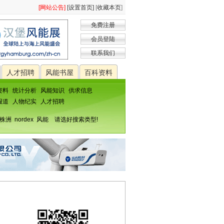
[网站公告]
[设置首页]
[
收藏本页
]
免费注册
会员登陆
联系我们
人才招聘
风能书屋
百科资料
资料
统计分析
风能知识
供求信息
报道
人物纪实
人才招聘
株洲
nordex
风能
请选好搜索类型!