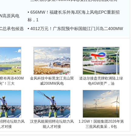
• 656MW！福建长乐外海J区海上风电EPC重新招
MW高原风电
标，1
目PC总承包候选
• 4012万元！广东院预中标国能江门川岛二400MW
察布再添400M
金风科技中标黑龙江克山巽
道达尔接盘壳牌欧洲陆上绿
光”！三大
威200MW风电
电4GW资产，油
招聘论坛助力风
汉堡风能展招聘论坛助力风
1.2GW！国能集团2026年第
人才对接
能人才对接
三批风机集采，6包