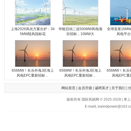
上海2026风光方案出炉：34
华能启动二连500MW风电项
全球首座16M
5MW陆风指标花
目招标，10MW大
风电平台
656MW！长乐外海J区海上
656MW！长乐外海J区海上
656MW！长乐
风电EPC重新招标，
风电EPC重新招标，
风电EPC重
网站首页
|
会员升级
|
诚聘英才
|
关于我们
|
版权所有 国际风能网 © 2025-202
E-mailL:ewindpower@163