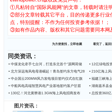
①凡粘转自“国际风能网”的文章，转载时请注明
②部分文章转载其它平台，目的传递更多行业
点，特别提醒：不作为任何投资参考依据！；
③如有作品内容、版权和其它问题需要同本网
为方便查找，立即收藏
看完了，返回
同类资讯
：
• 中煤龙化牵手七台河，打造东北首个“源网荷储
• 12亿绿电
• 北方深远海风电母港崛起！青岛签约东方电气28
• 210亿海
• 中企国云200MW风力发电项目签约仪式在红旗
• 福建三峡
• 中船风电高端智慧风电产业基地签约落户甘眉
• 湖南嘉禾县
• 130亿！河北黄骅港1.3GW海上风电招商发布
• 总投资36
图片资讯：