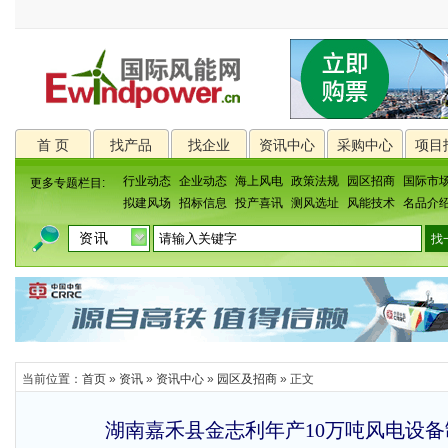
首 页
找产品
找企业
资讯中心
采购中心
项目
行业动态
企业动态
海上风电
政策法规
园区招商
国际市
更多专题栏目:
拟建风场
招标信息
投产喜讯
测风选址
风能技术
名品介
当前位置：
首页
»
资讯
»
资讯中心
»
园区及招商
» 正文
湖南嘉禾县金志利年产10万吨风电设