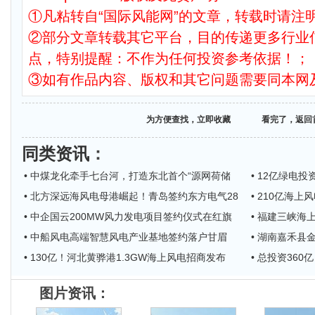
①凡粘转自“国际风能网”的文章，转载时请注明
②部分文章转载其它平台，目的传递更多行业
点，特别提醒：不作为任何投资参考依据！；
③如有作品内容、版权和其它问题需要同本网
为方便查找，立即收藏
看完了，返回
同类资讯
：
• 中煤龙化牵手七台河，打造东北首个“源网荷储
• 12亿绿电
• 北方深远海风电母港崛起！青岛签约东方电气28
• 210亿海
• 中企国云200MW风力发电项目签约仪式在红旗
• 福建三峡
• 中船风电高端智慧风电产业基地签约落户甘眉
• 湖南嘉禾县
• 130亿！河北黄骅港1.3GW海上风电招商发布
• 总投资36
图片资讯：