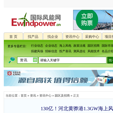
首 页
找产品
找企业
资讯中心
采购中心
项目
行业动态
企业动态
海上风电
政策法规
园区招商
国际市
更多专题栏目:
拟建风场
招标信息
投产喜讯
测风选址
风能技术
名品介
当前位置：
首页
»
资讯
»
资讯中心
»
园区及招商
» 正文
130亿！河北黄骅港1.3GW海上