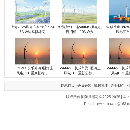
上海2026风光方案出炉：34
华能启动二连500MW风电项
全球首座16M
5MW陆风指标花
目招标，10MW大
风电平台
656MW！长乐外海J区海上
656MW！长乐外海J区海上
656MW！长乐
风电EPC重新招标，
风电EPC重新招标，
风电EPC重
网站首页
|
会员升级
|
诚聘英才
|
关于我们
|
版权所有 国际风能网 © 2025-202
E-mailL:ewindpower@163