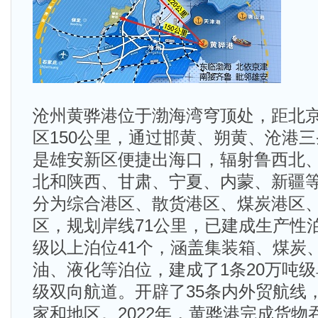
沧州黄骅港位于渤海湾穹顶处，距北京
区150公里，通过邯黄、朔黄、沧港
是雄安新区便捷出海口，辐射鲁西北
北和陕西、甘肃、宁夏、内蒙、新疆
分为综合港区、散货港区、煤炭港区
区，规划岸线71公里，已建成生产性
级以上泊位41个，涵盖集装箱、煤炭
油、液化等泊位，建成了1条20万吨级
级双向航道。开辟了35条内外贸航线
家和地区。2022年，黄骅港完成货物吞