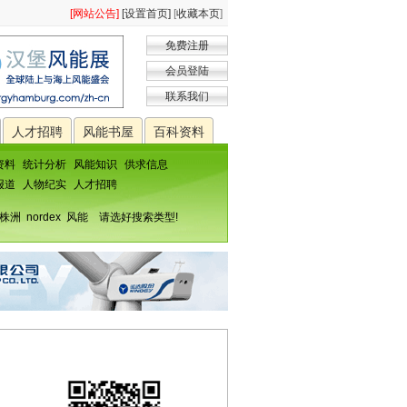
[网站公告]
[设置首页]
[
收藏本页
]
免费注册
会员登陆
联系我们
人才招聘
风能书屋
百科资料
资料
统计分析
风能知识
供求信息
报道
人物纪实
人才招聘
株洲
nordex
风能
请选好搜索类型!