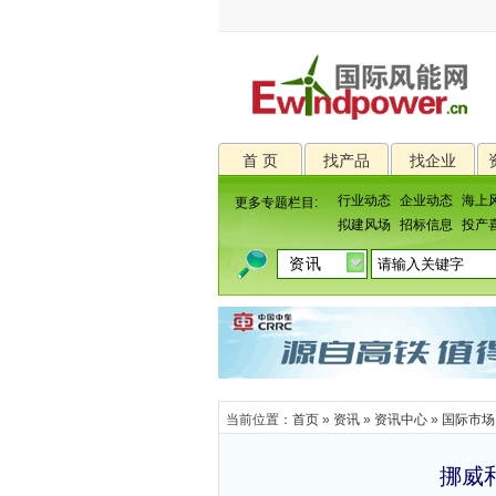
首 页
找产品
找企业
行业动态
企业动态
海上
更多专题栏目:
拟建风场
招标信息
投产
当前位置：
首页
»
资讯
»
资讯中心
»
国际市场
挪威