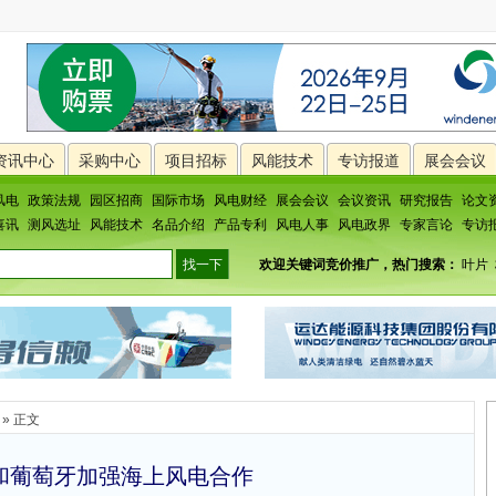
资讯中心
采购中心
项目招标
风能技术
专访报道
展会会议
风电
政策法规
园区招商
国际市场
风电财经
展会会议
会议资讯
研究报告
论文
喜讯
测风选址
风能技术
名品介绍
产品专利
风电人事
风电政界
专家言论
专访
欢迎关键词竞价推广，热门搜索：
叶片
» 正文
和葡萄牙加强海上风电合作