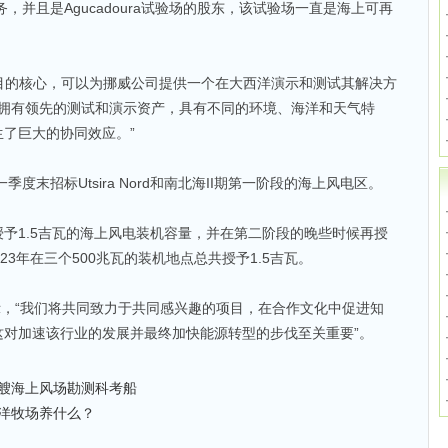
务，并且是Agucadoura试验场的股东，该试验场一直是海上可再
项目的核心，可以为挪威公司提供一个在大西洋演示和测试其解决方
vEC都拥有领先的测试和演示资产，具有不同的环境、海洋和天气特
了巨大的协同效应。”
度末招标Utsira Nord和南北海II期第一阶段的海上风电区。
予1.5吉瓦的海上风电装机容量，并在第二阶段的晚些时候再授
将于2023年在三个500兆瓦的装机地点总共授予1.5吉瓦。
ves表示，“我们将共同致力于共同感兴趣的项目，在合作文化中促进知
这对加速该行业的发展并最终加快能源转型的步伐至关重要”。
艘海上风场勘测科考船
洋牧场养什么？