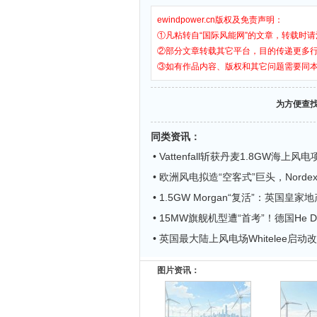
ewindpower.cn版权及免责声明：
①凡粘转自“国际风能网”的文章，转载时请
②部分文章转载其它平台，目的传递更多
③如有作品内容、版权和其它问题需要同
为方便查
同类资讯
：
• Vattenfall斩获丹麦1.8GW海上
• 欧洲风电拟造“空客式”巨头，Norde
• 1.5GW Morgan“复活”：英国皇
• 15MW旗舰机型遭“首考”！德国He Dr
• 英国最大陆上风电场Whitelee启动
图片资讯：