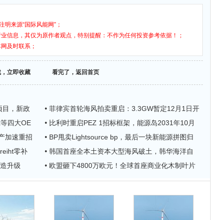
注明来源“国际风能网”；
行业信息，其仅为原作者观点，特别提醒：不作为任何投资参考依据！；
本网及时联系；
找，立即收藏
看完了，返回首页
风电项目，新政
• 菲律宾首轮海风拍卖重启：3.3GW暂定12月1日开
x等四大OE
• 比利时重启PEZ 1招标框架，能源岛2031年10月
家地产加速重招
• BP甩卖Lightsource bp，最后一块新能源拼图归
eiht零补
• 韩国首座全本土资本大型海风破土，韩华海洋自
改造升级
• 欧盟砸下4800万欧元！全球首座商业化木制叶片