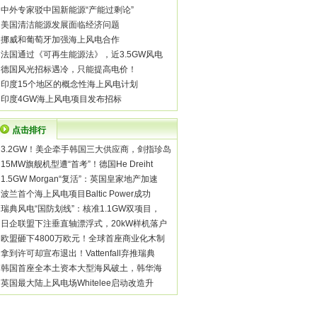
·
中外专家驳中国新能源“产能过剩论”
·
美国清洁能源发展面临经济问题
·
挪威和葡萄牙加强海上风电合作
·
法国通过《可再生能源法》，近3.5GW风电
·
德国风光招标遇冷，只能提高电价！
·
印度15个地区的概念性海上风电计划
·
印度4GW海上风电项目发布招标
点击排行
·
3.2GW！美企牵手韩国三大供应商，剑指珍岛
·
15MW旗舰机型遭“首考”！德国He Dreiht
·
1.5GW Morgan“复活”：英国皇家地产加速
·
波兰首个海上风电项目Baltic Power成功
·
瑞典风电“国防划线”：核准1.1GW双项目，
·
日企联盟下注垂直轴漂浮式，20kW样机落户
·
欧盟砸下4800万欧元！全球首座商业化木制
·
拿到许可却宣布退出！Vattenfall弃推瑞典
·
韩国首座全本土资本大型海风破土，韩华海
·
英国最大陆上风电场Whitelee启动改造升