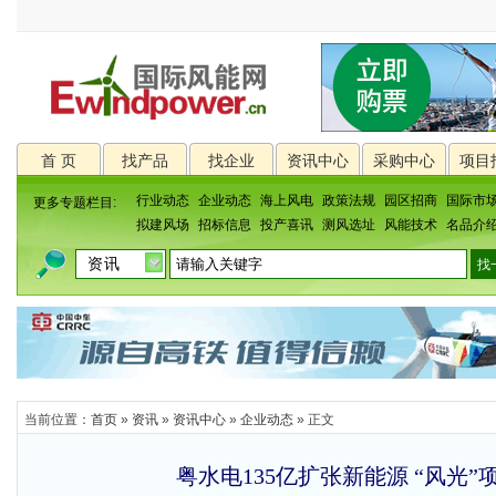
首 页
找产品
找企业
资讯中心
采购中心
项目
行业动态
企业动态
海上风电
政策法规
园区招商
国际市
更多专题栏目:
拟建风场
招标信息
投产喜讯
测风选址
风能技术
名品介
当前位置：
首页
»
资讯
»
资讯中心
»
企业动态
» 正文
粤水电135亿扩张新能源 “风光