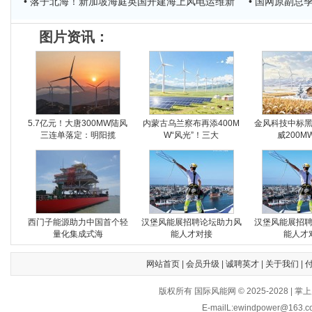
• 落子北海！新加坡海庭英国开建海上风电运维新
• 国网原副
图片资讯：
5.7亿元！大唐300MW陆风
内蒙古乌兰察布再添400M
金风科技中标
三连单落定：明阳揽
W“风光”！三大
威200M
西门子能源助力中国首个轻
汉堡风能展招聘论坛助力风
汉堡风能展招
量化集成式海
能人才对接
能人才
网站首页
|
会员升级
|
诚聘英才
|
关于我们
|
版权所有 国际风能网 © 2025-202
E-mailL:ewindpower@163