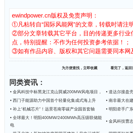
ewindpower.cn版权及免责声明：
①凡粘转自“国际风能网”的文章，转载时请注明
②部分文章转载其它平台，目的传递更多行业
点，特别提醒：不作为任何投资参考依据！；
③如有作品内容、版权和其它问题需要同本网
为方便查找，立即收藏
看完了，返回
同类资讯
：
• 金风科技中标黑龙江克山巽威200MW风电项目，
• 道达尔接盘
• 西门子能源助力中国首个轻量化集成式海上升
• 南非最大在
• 补上“机械芯片”！远景苍南零碳产业园首套轴
• 明阳牵手广
• 全球最大！明阳400MW/2400MWh高压级联储能
• 金风科技
电