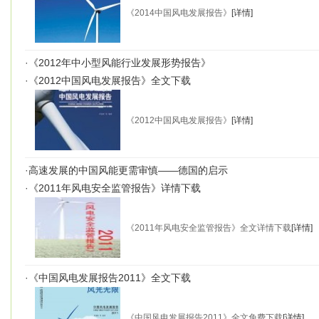
《2014中国风电发展报告》
[详情]
·
《2012年中小型风能行业发展形势报告》
·
《2012中国风电发展报告》全文下载
《2012中国风电发展报告》
[详情]
·
高速发展的中国风能更需审慎——德国的启示
·
《2011年风电安全监管报告》详情下载
《2011年风电安全监管报告》全文详情下载
[详情]
·
《中国风电发展报告2011》全文下载
《中国风电发展报告2011》全文免费下载
[详情]