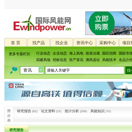
首 页
找产品
找企业
资讯中心
采购中心
项目
行业动态
企业动态
海上风电
政策法规
园区招商
国际市
更多专题栏目:
拟建风场
招标信息
投产喜讯
测风选址
风能技术
名品介
按
研究报告
论文资料
统计分析
风能知识
(62)
(15)
(299)
(70)
分
类
研究报告