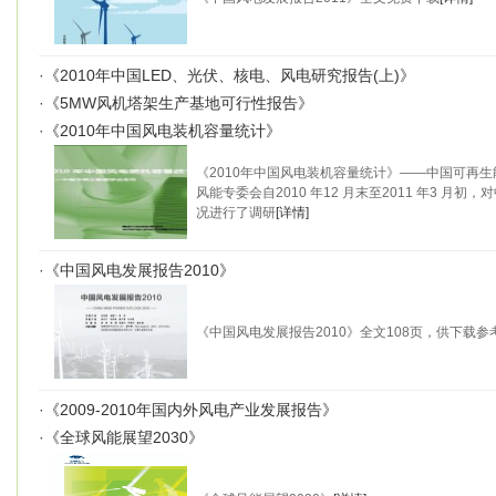
·
《2010年中国LED、光伏、核电、风电研究报告(上)》
·
《5MW风机塔架生产基地可行性报告》
·
《2010年中国风电装机容量统计》
《2010年中国风电装机容量统计》——中国可再生
风能专委会自2010 年12 月末至2011 年3 月初，
况进行了调研
[详情]
·
《中国风电发展报告2010》
《中国风电发展报告2010》全文108页，供下载参
·
《2009-2010年国内外风电产业发展报告》
·
《全球风能展望2030》