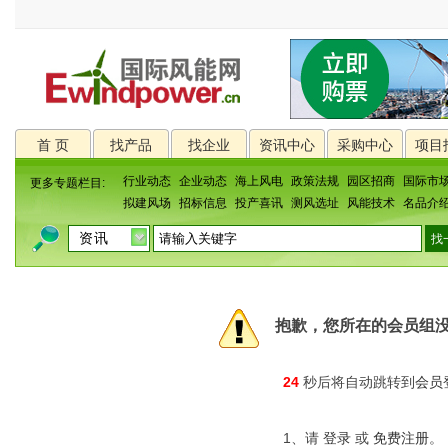
首 页
找产品
找企业
资讯中心
采购中心
项目
行业动态
企业动态
海上风电
政策法规
园区招商
国际市
更多专题栏目:
拟建风场
招标信息
投产喜讯
测风选址
风能技术
名品介
抱歉，您所在的会员组
24
秒后将自动跳转到
会员
1、请
登录
或
免费注册
。