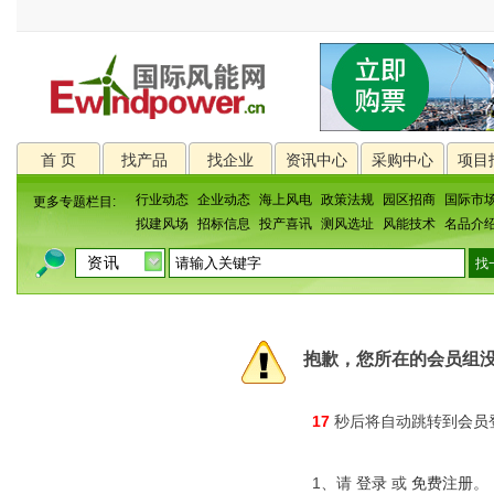
首 页
找产品
找企业
资讯中心
采购中心
项目
行业动态
企业动态
海上风电
政策法规
园区招商
国际市
更多专题栏目:
拟建风场
招标信息
投产喜讯
测风选址
风能技术
名品介
抱歉，您所在的会员组
17
秒后将自动跳转到
会员
1、请
登录
或
免费注册
。