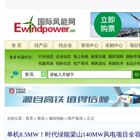
首 页
找产品
找企业
资讯中心
采购中心
项目
行业动态
企业动态
海上风电
政策法规
园区招商
国际市
更多专题栏目:
拟建风场
招标信息
投产喜讯
测风选址
风能技术
名品介
当前位置：
首页
»
资讯
»
项目招标
»
投产喜讯
» 正文
单机8.5MW！时代绿能梁山140MW风电项目全