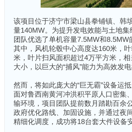
该项目位于济宁市梁山县拳铺镇、韩
量140MW。为提升发电效能与土地
团队优选了单机容量7.5MW和8.5M
其中，风机轮毂中心高度达160米，叶
米，叶片扫风面积超过4万平方米，相
大小，以巨大的“捕风”能力为高效发
然而，将如此庞大的“巨无霸”设备运
面对鲁西南黄河冲洪积平原人口密集
输环境，项目团队提前数月踏勘百余
政府优化路线、加固设施，并通过夜
精细化调度，成功将18台套大件设备