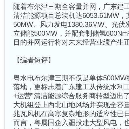
随着布尔津三期全容量并网，广东建
清洁能源项目总装机达6053.61MW，
50MW、风力发电1380.36MW、光伏发
立储能500MW，并配套制储氢600Nm
目的并网运行将对未来经营业绩产生
【编者短评】
粤水电布尔津三期不仅是单体500M
落地，更标志着广东建工从传统水利工
+运营"清洁能源综合服务商转型迈出了
大机组登上西北山地风场并实现全容
兆瓦风机在高寒复杂地形的适应性已
而言，粤属国企入疆投建大型风电，也