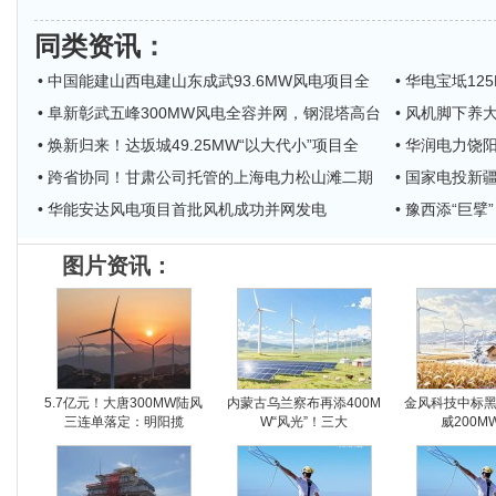
同类资讯
：
• 中国能建山西电建山东成武93.6MW风电项目全
• 华电宝坻1
• 阜新彰武五峰300MW风电全容并网，钢混塔高台
• 风机脚下养
• 焕新归来！达坂城49.25MW“以大代小”项目全
• 华润电力饶
• 跨省协同！甘肃公司托管的上海电力松山滩二期
• 国家电投
• 华能安达风电项目首批风机成功并网发电
• 豫西添“巨
图片资讯：
5.7亿元！大唐300MW陆风
内蒙古乌兰察布再添400M
金风科技中标
三连单落定：明阳揽
W“风光”！三大
威200M