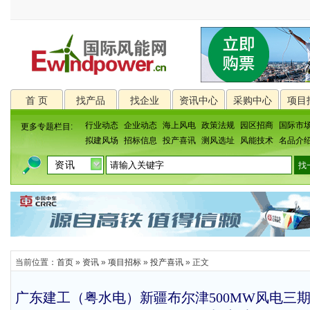
首 页
找产品
找企业
资讯中心
采购中心
项目
行业动态
企业动态
海上风电
政策法规
园区招商
国际市
更多专题栏目:
拟建风场
招标信息
投产喜讯
测风选址
风能技术
名品介
当前位置：
首页
»
资讯
»
项目招标
»
投产喜讯
» 正文
广东建工（粤水电）新疆布尔津500MW风电三