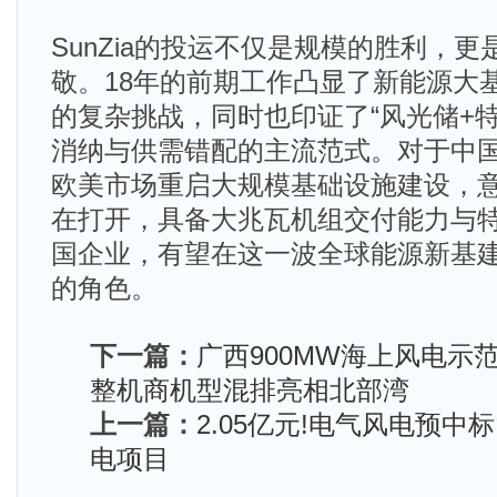
SunZia的投运不仅是规模的胜利，更
敬。18年的前期工作凸显了新能源大
的复杂挑战，同时也印证了“风光储+
消纳与供需错配的主流范式。对于中
欧美市场重启大规模基础设施建设，
在打开，具备大兆瓦机组交付能力与
国企业，有望在这一波全球能源新基
的角色。
下一篇：
广西900MW海上风电示
整机商机型混排亮相北部湾
上一篇：
2.05亿元!电气风电预中
电项目