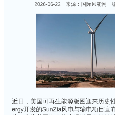
2026-06-22 来源：国际风能网
近日，美国可再生能源版图迎来历史性时刻。
ergy开发的SunZia风电与输电项目