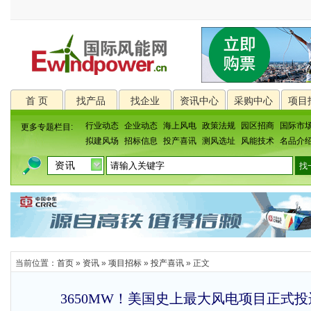
首 页
找产品
找企业
资讯中心
采购中心
项目
行业动态
企业动态
海上风电
政策法规
园区招商
国际市
更多专题栏目:
拟建风场
招标信息
投产喜讯
测风选址
风能技术
名品介
当前位置：
首页
»
资讯
»
项目招标
»
投产喜讯
» 正文
3650MW！美国史上最大风电项目正式投