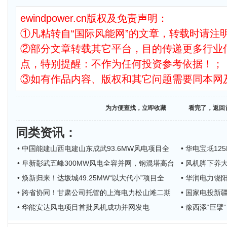
ewindpower.cn版权及免责声明：
①凡粘转自“国际风能网”的文章，转载时请注明
②部分文章转载其它平台，目的传递更多行业
点，特别提醒：不作为任何投资参考依据！；
③如有作品内容、版权和其它问题需要同本网
为方便查找，立即收藏
看完了，返回
同类资讯
：
• 中国能建山西电建山东成武93.6MW风电项目全
• 华电宝坻1
• 阜新彰武五峰300MW风电全容并网，钢混塔高台
• 风机脚下养
• 焕新归来！达坂城49.25MW“以大代小”项目全
• 华润电力饶
• 跨省协同！甘肃公司托管的上海电力松山滩二期
• 国家电投
• 华能安达风电项目首批风机成功并网发电
• 豫西添“巨