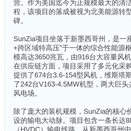
营。作为美国迄今为止规模最大的清
程，该项目的落成被视为北美能源转
碑。
SunZia项目坐落于新墨西哥州，是一
+跨区域特高压”于一体的综合性能源
模高达3650兆瓦，由916台大容量
在供应链方面，项目采用了多元化采购策略
提供了674台3.6-154型风机，维斯塔斯
了242台V163-4.5MW机型，两大
风电场。
除了庞大的装机规模，SunZia的核
设的输电大动脉。项目包含一条长达8
（HVDC）输电线路，从新墨西哥州