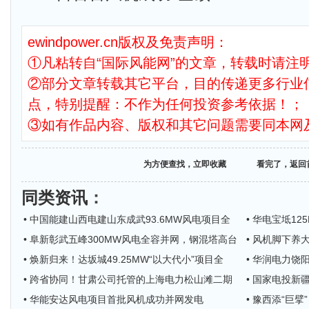
ewindpower.cn版权及免责声明：
①凡粘转自“国际风能网”的文章，转载时请注明
②部分文章转载其它平台，目的传递更多行业
点，特别提醒：不作为任何投资参考依据！；
③如有作品内容、版权和其它问题需要同本网
为方便查找，立即收藏
看完了，返回
同类资讯
：
• 中国能建山西电建山东成武93.6MW风电项目全
• 华电宝坻1
• 阜新彰武五峰300MW风电全容并网，钢混塔高台
• 风机脚下养
• 焕新归来！达坂城49.25MW“以大代小”项目全
• 华润电力饶
• 跨省协同！甘肃公司托管的上海电力松山滩二期
• 国家电投
• 华能安达风电项目首批风机成功并网发电
• 豫西添“巨