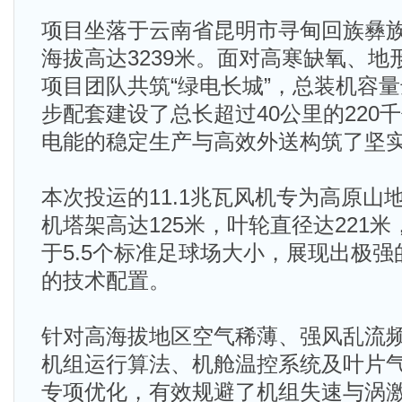
项目坐落于云南省昆明市寻甸回族彝
海拔高达3239米。面对高寒缺氧、
项目团队共筑“绿电长城”，总装机容量达
步配套建设了总长超过40公里的220
电能的稳定生产与高效外送构筑了坚
本次投运的11.1兆瓦风机专为高原山
机塔架高达125米，叶轮直径达221
于5.5个标准足球场大小，展现出极
的技术配置。
针对高海拔地区空气稀薄、强风乱流
机组运行算法、机舱温控系统及叶片
专项优化，有效规避了机组失速与涡