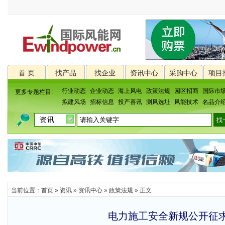
首 页
找产品
找企业
资讯中心
采购中心
项目
行业动态
企业动态
海上风电
政策法规
园区招商
国际市
更多专题栏目:
拟建风场
招标信息
投产喜讯
测风选址
风能技术
名品介
当前位置：
首页
»
资讯
»
资讯中心
»
政策法规
» 正文
电力施工安全新规公开征