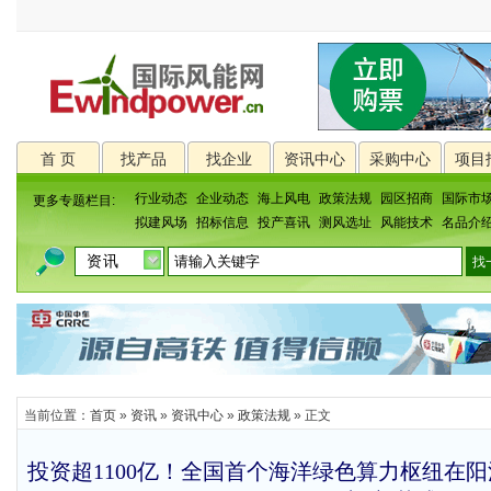
首 页
找产品
找企业
资讯中心
采购中心
项目
行业动态
企业动态
海上风电
政策法规
园区招商
国际市
更多专题栏目:
拟建风场
招标信息
投产喜讯
测风选址
风能技术
名品介
当前位置：
首页
»
资讯
»
资讯中心
»
政策法规
» 正文
投资超1100亿！全国首个海洋绿色算力枢纽在阳