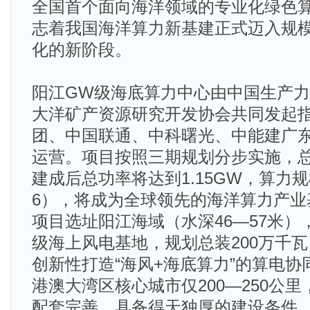
全国首个面向海洋领域的专业化绿色
志着我国海洋算力新基建正式迈入规
化的新阶段。
阳江GW级海底算力中心由中国生产
大洋矿产资源研究开发协会共同发起
团、中国联通、中科曙光、中能建广
运营。项目按照三期规划分步实施，总
建成后总功率将达到1.15GW，算力规
6），将成为全球领先的海洋算力产业
项目选址阳江海域（水深46—57米
级海上风电基地，规划总装200万千
创新性打造“海风+海底算力”的算电
港澳大湾区核心城市仅200—250公
配套完善，具备得天独厚的建设条件