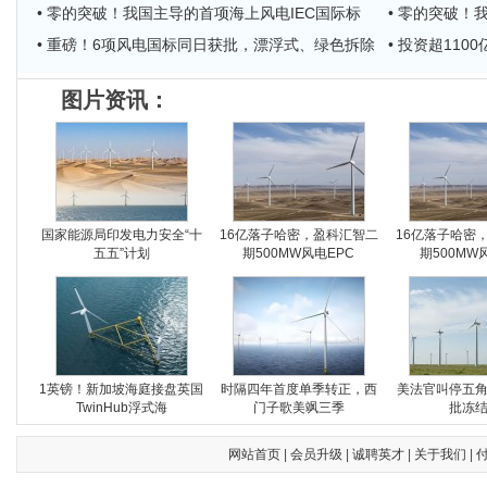
• 零的突破！我国主导的首项海上风电IEC国际标
• 零的突破！
• 重磅！6项风电国标同日获批，漂浮式、绿色拆除
• 投资超11
图片资讯：
国家能源局印发电力安全“十
16亿落子哈密，盈科汇智二
16亿落子哈密
五五”计划
期500MW风电EPC
期500MW
1英镑！新加坡海庭接盘英国
时隔四年首度单季转正，西
美法官叫停五
TwinHub浮式海
门子歌美飒三季
批冻
网站首页
|
会员升级
|
诚聘英才
|
关于我们
|