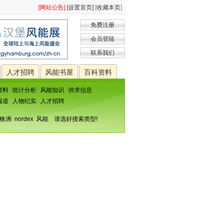
[网站公告]
[设置首页]
[
收藏本页
]
免费注册
会员登陆
联系我们
人才招聘
风能书屋
百科资料
资料
统计分析
风能知识
供求信息
报道
人物纪实
人才招聘
株洲
nordex
风能
请选好搜索类型!