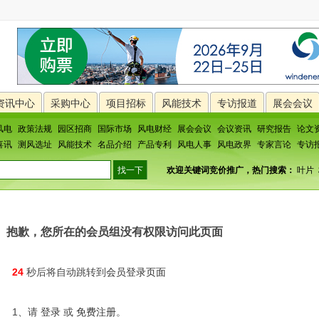
资讯中心
采购中心
项目招标
风能技术
专访报道
展会会议
风电
政策法规
园区招商
国际市场
风电财经
展会会议
会议资讯
研究报告
论文
喜讯
测风选址
风能技术
名品介绍
产品专利
风电人事
风电政界
专家言论
专访
欢迎关键词竞价推广，热门搜索：
叶片
抱歉，您所在的会员组没有权限访问此页面
24
秒后将自动跳转到
会员登录页面
1、请
登录
或
免费注册
。