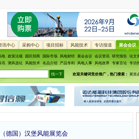
资讯中心
采购中心
项目招标
风能技术
专访报道
展会会议
风电
政策法规
园区招商
国际市场
风电财经
展会会议
会议资讯
研究报告
论文
喜讯
测风选址
风能技术
名品介绍
产品专利
风电人事
风电政界
专家言论
专访
欢迎关键词竞价推广，热门搜索：
展览
（德国）汉堡风能展览会