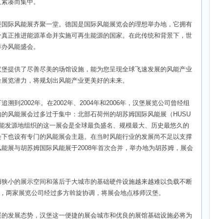
且紧凑而集中。
堡国际风能展齐聚一堂。德国是国际风能展览会的理想举办地，它拥有
个真正推进能源革命并实施可再生能源的国家。在此传统和背景下，世
举办风能盛会。
汉堡提供了尽善尽美的场馆设施，能为您呈现全球飞速发展的风能产业
合展览潜力，将规划出风能产业更美好的未来。
到2002年。在2002年、2004年和2006年，汉堡展览公司曾经组
的风能展会过多过于集中：北部石荷州的胡苏姆国际风能展（HUSU
，在风能发源地组织的这一展会是全球最负盛名、规模最大、历史最悠久的
会下也设有专门的风能展会主题。在当时风能行业的发展尚不足以支撑
能展与胡苏姆国际风能展于2008年首次合并，举办地为胡苏姆，展会
姆狭小的展示空间和落后于大城市的基础硬件设施越来越难以负载不断
月底，两家展览公司经过多方斡旋协调，将展会地点移师汉堡。
展的发展态势，汉堡这一便捷的展会城市和优良的展馆基础设施必将为