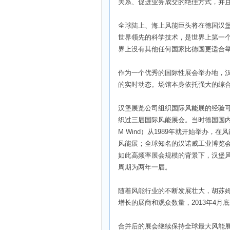
关系、促进业务成交的绝佳方式，并
全球陆上、海上风能巨头将在德国汉
世界领先的科学技术，是世界上第一
界上没有其他任何国家比德国更适合
作为一个优秀的国际性展会举办地，
的实时动态。场馆本身依托强大的综
汉堡展览公司组织国际风能展的经验可追溯
织过三届国际风能展会。当时德国国内
M Wind）从1989年就开始举办
风能展；全球知名的汉诺威工业博览
如此高频率展会规模的背景下，汉堡风
周期为两年一届。
随着风能行业的不断发展壮大，胡苏
增长的展商和观众数量，2013年4
合并后的展会继续保持全球最大风能