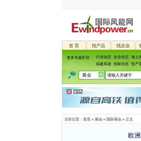
首 页
找产品
找企业
行业动态
企业动态
海上
更多专题栏目:
拟建风场
招标信息
投产
当前位置：
首页
»
展会
»
国际展会
» 正文
欧洲