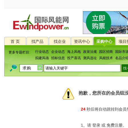
首 页
找产品
找企业
资讯中心
采购中心
项目
行业动态
企业动态
海上风电
政策法规
园区招商
国际市
更多专题栏目:
拟建风场
招标信息
投产喜讯
测风选址
风能技术
名品介
抱歉，您所在的会员组
24
秒后将自动跳转到
会员
1、请
登录
或
免费注册
。