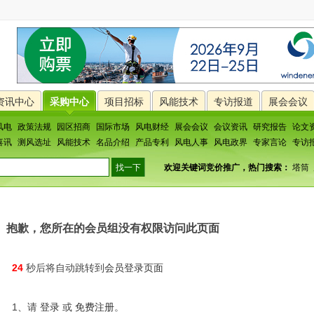
资讯中心
采购中心
项目招标
风能技术
专访报道
展会会议
风电
政策法规
园区招商
国际市场
风电财经
展会会议
会议资讯
研究报告
论文
喜讯
测风选址
风能技术
名品介绍
产品专利
风电人事
风电政界
专家言论
专访
欢迎关键词竞价推广，热门搜索：
塔筒
抱歉，您所在的会员组没有权限访问此页面
24
秒后将自动跳转到
会员登录页面
1、请
登录
或
免费注册
。