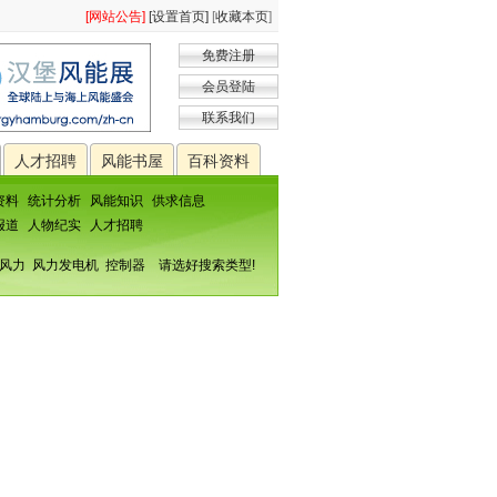
[网站公告]
[设置首页]
[
收藏本页
]
免费注册
会员登陆
联系我们
人才招聘
风能书屋
百科资料
资料
统计分析
风能知识
供求信息
报道
人物纪实
人才招聘
风力
风力发电机
控制器
请选好搜索类型!