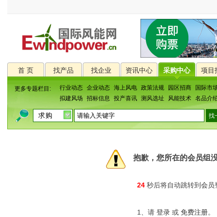
首 页
找产品
找企业
资讯中心
采购中心
项目
行业动态
企业动态
海上风电
政策法规
园区招商
国际市
更多专题栏目:
拟建风场
招标信息
投产喜讯
测风选址
风能技术
名品介
抱歉，您所在的会员组
24
秒后将自动跳转到
会员
1、请
登录
或
免费注册
。