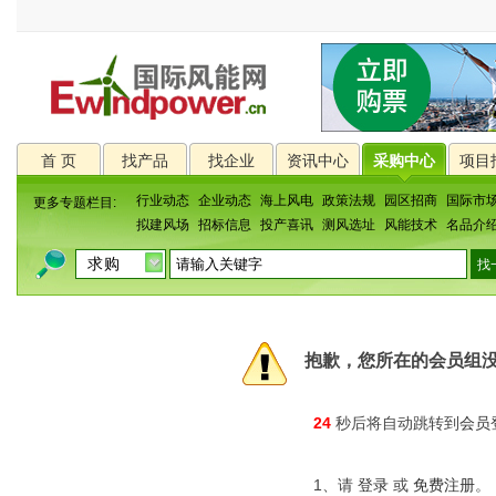
首 页
找产品
找企业
资讯中心
采购中心
项目
行业动态
企业动态
海上风电
政策法规
园区招商
国际市
更多专题栏目:
拟建风场
招标信息
投产喜讯
测风选址
风能技术
名品介
抱歉，您所在的会员组
24
秒后将自动跳转到
会员
1、请
登录
或
免费注册
。