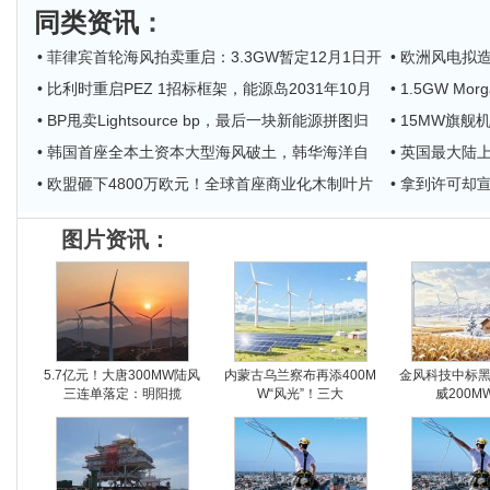
同类资讯
：
• 菲律宾首轮海风拍卖重启：3.3GW暂定12月1日开
• 欧洲风电拟造
• 比利时重启PEZ 1招标框架，能源岛2031年10月
• 1.5GW 
• BP甩卖Lightsource bp，最后一块新能源拼图归
• 15MW旗舰机
• 韩国首座全本土资本大型海风破土，韩华海洋自
• 英国最大陆上
• 欧盟砸下4800万欧元！全球首座商业化木制叶片
• 拿到许可却宣
图片资讯：
5.7亿元！大唐300MW陆风
内蒙古乌兰察布再添400M
金风科技中标
三连单落定：明阳揽
W“风光”！三大
威200M