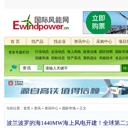
首 页
找产品
找企业
资讯中心
采购中心
项目
行业动态
企业动态
海上风电
政策法规
园区招商
国际市
更多专题栏目:
拟建风场
招标信息
投产喜讯
测风选址
风能技术
名品介
当前位置：
首页
»
资讯
»
资讯中心
»
国际市场
» 正文
波兰波罗的海1440MW海上风电开建！全球第二大半