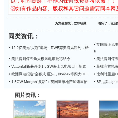
点，特别提醒：不作为任何投资参考依据！；
③如有作品内容、版权和其它问题需要同本网
为方便查找，立即收藏
看完了，返回
同类资讯
：
• 英国海上风电
• 12.2亿美元“买断”退场！RWE弃美海风租约，转
h
• 美法官叫停五角大楼风电审批冻结令
• 美法官叫停
• Vattenfall斩获丹麦1.8GW海上风电项目，新政
• 菲律宾首轮
• 欧洲风电拟造“空客式”巨头，Nordex等四大OE
• 比利时重启P
• 1.5GW Morgan“复活”：英国皇家地产加速重招
• BP甩卖Lig
图片资讯：