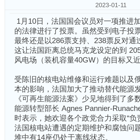
2023-01-11
1月10日，法国国会议员对一项推进
的法律进行了投票。虽然受到电子投
最终还是以286票支持、238票反对
这让法国距离总统马克龙设定的到 2050
风电场（装机容量40GW）的目标又
受陈旧的核电站维修和运行难题以及
本的影响，法国加大了推动替代能源
《可再生能源法案》少见地得到了多
能源转型部长 Agnes Pannier-Run
时表示，她欢迎各个政党合力采取“负
法国核电站遭遇的定期维护和腐蚀问题
堆中有14座仍处于离线状态。