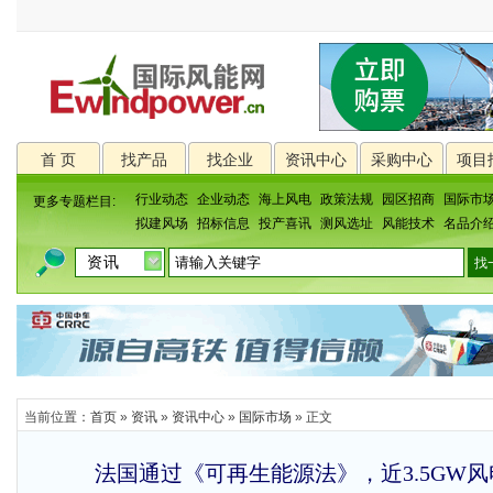
首 页
找产品
找企业
资讯中心
采购中心
项目
行业动态
企业动态
海上风电
政策法规
园区招商
国际市
更多专题栏目:
拟建风场
招标信息
投产喜讯
测风选址
风能技术
名品介
当前位置：
首页
»
资讯
»
资讯中心
»
国际市场
» 正文
法国通过《可再生能源法》，近3.5GW