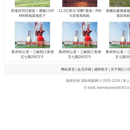
双项目同日获批！通榆1150
12.2亿美元“买断”退场！RW
西藏在建规模
MW风电基地按下
E弃美海风租
项目风
离岸90公里！三峡阳江青洲
离岸90公里！三峡阳江青洲
离岸90公里！
五七期200万千
五七期200万千
五七期20
网站首页
|
会员升级
|
诚聘英才
|
关于我们
|
版权所有 国际风能网 © 2025-202
E-mailL:ewindpower@163