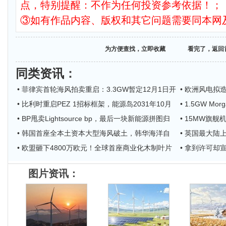
点，特别提醒：不作为任何投资参考依据！；
③如有作品内容、版权和其它问题需要同本网
为方便查找，立即收藏
看完了，返回
同类资讯
：
• 菲律宾首轮海风拍卖重启：3.3GW暂定12月1日开
• 欧洲风电拟造
• 比利时重启PEZ 1招标框架，能源岛2031年10月
• 1.5GW 
• BP甩卖Lightsource bp，最后一块新能源拼图归
• 15MW旗舰机
• 韩国首座全本土资本大型海风破土，韩华海洋自
• 英国最大陆上
• 欧盟砸下4800万欧元！全球首座商业化木制叶片
• 拿到许可却宣
图片资讯：