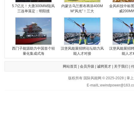
5.7亿元！大唐300MW陆风
内蒙古乌兰察布再添400M
金风科技中标
三连单落定：明阳揽
W“风光”！三大
威200M
西门子能源助力中国首个轻
汉堡风能展招聘论坛助力风
汉堡风能展招
量化集成式海
能人才对接
能人才
网站首页
|
会员升级
|
诚聘英才
|
关于我们
|
版权所有 国际风能网 © 2025-202
E-mailL:ewindpower@163