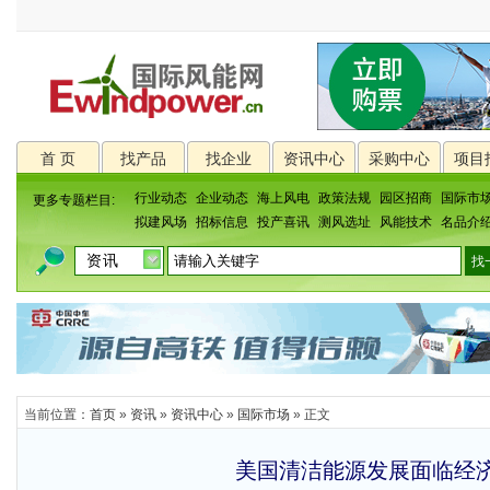
首 页
找产品
找企业
资讯中心
采购中心
项目
行业动态
企业动态
海上风电
政策法规
园区招商
国际市
更多专题栏目:
拟建风场
招标信息
投产喜讯
测风选址
风能技术
名品介
当前位置：
首页
»
资讯
»
资讯中心
»
国际市场
» 正文
美国清洁能源发展面临经