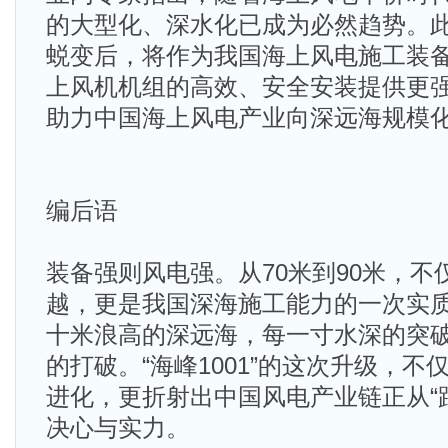
的大型化、深水化已成为必然趋势。此次
蜕变后，将作为我国海上风电施工装
上风机机组的高效、安全安装提供更
助力中国海上风电产业向深远海规模
编后语
装备强则风电强。从70米到90米，不
越，更是我国深海施工能力的一次实
十米浪高的深远海，每一寸水深的突
的打破。“海峰1001”的这次升级，
进化，更折射出中国风电产业链正从“跟
决心与实力。