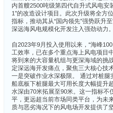
内首艘2500吨级第四代自升式风电安装
1”的改造设计项目。此次升级将全方
指标，推动其从“国内领先”强势跃升至
深远海风电规模化开发注入强劲动力
自2023年9月投入使用以来，“海峰10
工效率，已在多个重点海上风电项目
将到来的大容量机组与更深海域的挑
定深远海开发痛点，聚焦三大核心技
一是突破作业水深极限。 通过对桩腿
船底板下桩腿最大可用长度大幅提升超
水深由70米拓展至90米。这一指标不
平，更远超当前市场同类平台，为未
质与恶劣海况下的风电场开发提供了