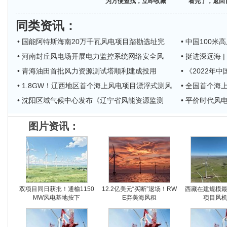
为方便查找，立即收藏
看完了，返回
同类资讯
：
• 国能阿特斯海南20万千瓦风电项目踏勘选址完
• 中国100
• 河南封丘风电场开展电力监控系统网络安全风
• 挺进深远海
• 青海油田首批风力资源测试塔顺利建成投用
• 《2022
• 1.8GW！辽西地区首个海上风电项目漂浮式测风
• 全国首个
• 沈阳区域气候中心发布《辽宁省风能资源监测
• 平价时代风
图片资讯：
双项目同日获批！通榆1150
12.2亿美元“买断”退场！RW
西藏在建规模
MW风电基地按下
E弃美海风租
项目风