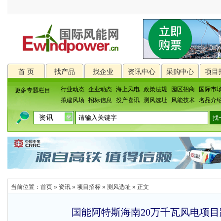
首 页
找产品
找企业
资讯中心
采购中心
项目
行业动态
企业动态
海上风电
政策法规
园区招商
国际市
更多专题栏目:
拟建风场
招标信息
投产喜讯
测风选址
风能技术
名品介
当前位置：
首页
»
资讯
»
项目招标
»
测风选址
» 正文
国能阿特斯海南20万千瓦风电项