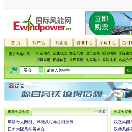
首 页
找产品
找企业
资讯中心
采购中心
项目
行业动态
企业动态
海上风电
政策法规
园区招商
国际市
更多专题栏目:
拟建风场
招标信息
投产喜讯
测风选址
风能技术
名品介
推荐会议会展
>> 更多
会议会展资
·
摩洛哥太阳能、风能及可再生能源展
·
汉堡风能
·
日本大阪风能展览会
·
汉堡风能