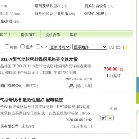
塔筒及钢铁型材
测风防雷设备
(113)
(31)
(37)
加工用品
服务机构及行业组织
锻铸件/橡塑
(65)
(25)
(28)
防腐/润滑
(34)
应二手
提供加工
提供合作
库存
标价
图片
VIP
 Z011-A型气动软密封蝶阀规格齐全速发货
德国EBRO Z011-A型气动软密封蝶阀产品详细说明德
730.00
/ 台
-A型气动蝶阀采用中线型设计，其阀门主要结构由阀
1 台起订
2026-08-07 20:10
制阀门有限公司
[未核实]
[上海]
a空气型母线槽 散热性能好 配电稳定
价/铝价跟规格型号计算绝缘材质：PET聚酯绝缘膜运输
面议
家承担或买家自提母线制式：四线五线防护等级：IP65
2026-08-05 11:42
发展有限公司
[未核实]
[江苏南京市]