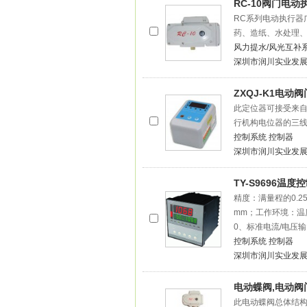
RC-10阀门电
RC系列电动执行器
药、造纸、水处理
风力提水/风光互补
深圳市润川实业发
ZXQJ-K1电动
此定位器可接受来自上
行机构电位器的三
控制系统
控制器
深圳市润川实业发
TY-S9696温度
精度：满量程的0.25
mm；工作环境：温度
0、标准电流/电压输
控制系统
控制器
深圳市润川实业发
电动蝶阀,电动阀
此电动蝶阀总体结