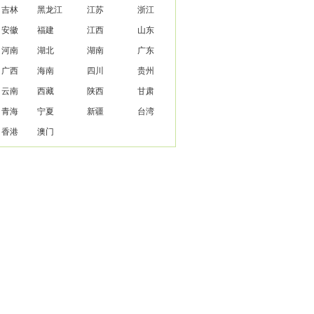
吉林
黑龙江
江苏
浙江
安徽
福建
江西
山东
河南
湖北
湖南
广东
广西
海南
四川
贵州
云南
西藏
陕西
甘肃
青海
宁夏
新疆
台湾
香港
澳门