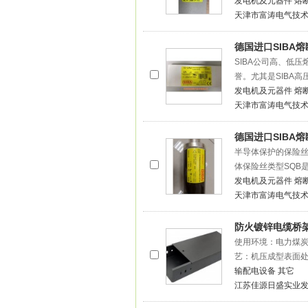
发电机及元器件
熔
天津市富涛电气技
德国进口SIBA熔断
SIBA公司高、低
誉。尤其是SIBA
发电机及元器件
熔
天津市富涛电气技
德国进口SIBA熔断
半导体保护的保险丝北
体保险丝类型SQB
发电机及元器件
熔
天津市富涛电气技
防火镀锌电缆桥架
使用环境：电力煤炭
艺：机压成型表面处
输配电设备
其它
江苏佳源日盛实业