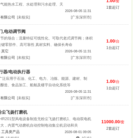
1.00
/套
空气能热水工程、水处理和污水处理、天
1套起订
2026-08-05 11:31
展有限公司
[未核实]
[广东深圳市]
门,电动调节阀
调节的场合；流量特征可线性化、可取代老式调节阀；体积
1.00
/台
关键零部件、高可靠性 真材实料、确保长寿命
1台起订
品
其它
2026-08-05 11:31
展有限公司
[未核实]
[广东深圳市]
执行器/电动执行器
广泛应用于石油、化工、电力、冶炼、能源、建材、制
1.00
/台
、酿造、食品加工、船舶及楼宇自动化系统等
1台起订
2026-08-05 11:31
展有限公司
[未核实]
[广东深圳市]
粉尘飞扬打磨机
瑞HR201型风电设备制造无粉尘飞扬打磨机1、电动双电机
11000.00
/套
量大，内置气动磨机自动控制电动集尘机启动和关
2套起订
品
工具类产品
2026-08-01 09:05