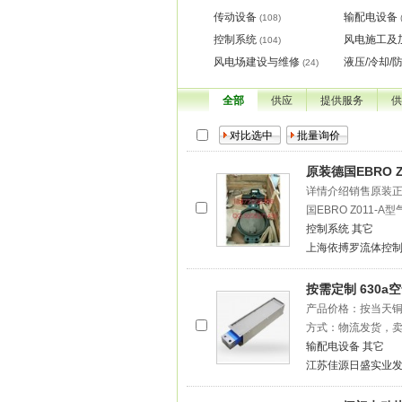
传动设备
输配电设备
(108)
控制系统
风电施工及
(104)
风电场建设与维修
液压/冷却/
(24)
全部
供应
提供服务
供
原装德国EBRO
详情介绍销售原装正品
国EBRO Z011
控制系统
其它
上海依搏罗流体控
按需定制 630
产品价格：按当天铜
方式：物流发货，卖
输配电设备
其它
江苏佳源日盛实业