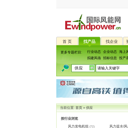
首 页
找产品
找企业
行业动态
企业动态
海上
更多专题栏目:
拟建风场
招标信息
投产
当前位置:
首页
»
供应
按行业浏览
风力发电机组
风力提水/
(72)