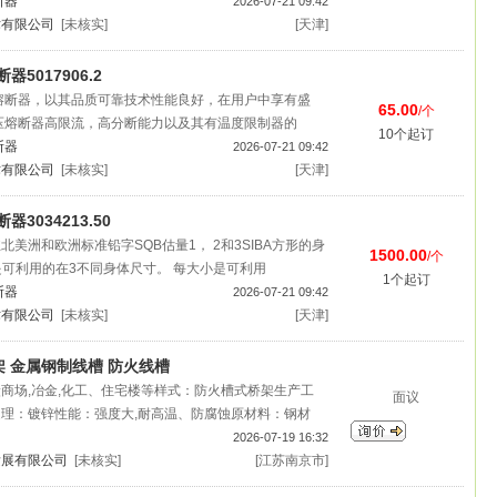
断器
2026-07-21 09:42
术有限公司
[未核实]
[天津]
器5017906.2
压熔断器，以其品质可靠技术性能良好，在用户中享有盛
65.00
/个
高压熔断器高限流，高分断能力以及其有温度限制器的
10个起订
断器
2026-07-21 09:42
术有限公司
[未核实]
[天津]
器3034213.50
美洲和欧洲标准铅字SQB估量1， 2和3SIBA方形的身
1500.00
/个
是可利用的在3不同身体尺寸。 每大小是可利用
1个起订
断器
2026-07-21 09:42
术有限公司
[未核实]
[天津]
 金属钢制线槽 防火线槽
商场,冶金,化工、住宅楼等样式：防火槽式桥架生产工
面议
理：镀锌性能：强度大,耐高温、防腐蚀原材料：钢材
2026-07-19 16:32
发展有限公司
[未核实]
[江苏南京市]