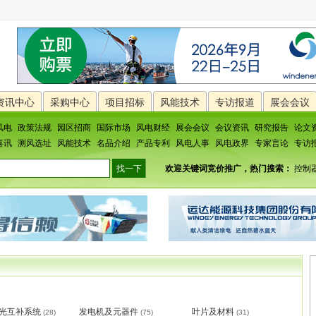
资讯中心
采购中心
项目招标
风能技术
专访报道
展会会议
风电
政策法规
园区招商
国际市场
风电财经
展会会议
会议资讯
研究报告
论文
喜讯
测风选址
风能技术
名品介绍
产品专利
风电人事
风电政界
专家言论
专访
欢迎关键词竞价推广，热门搜索：
控制
风光互补系统
发电机及元器件
叶片及材料
(28)
(75)
(31)