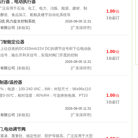
动执行器，电动执行器
广泛应用于石油、化工、电力、冶炼、能源、建材、制
1.00
/台
、酿造、食品加工、船舶及楼宇自动化系统等
1台起订
系统
风力提水控制系统
2026-08-05 11:31
展有限公司
[未核实]
[广东深圳市]
阀门智能定位器
位仪表的DC420mA/15V DC的调节信号和下位电动执
1.00
/台
线信号，输出开和关信号，实现对阀门开度的控制
1台起订
2026-08-05 11:31
展有限公司
[未核实]
[广东深圳市]
控制器/温控器
%；电源：100-240 VAC，8W；外型尺寸：96x96x110
1.00
0-50℃，相对湿度：90%RH；可选择热电偶、PT10
/台
1台起订
2026-08-05 11:31
展有限公司
[未核实]
[广东深圳市]
门,电动调节阀
构紧凑、重量轻、稳定性好、防护等级高。广泛应用于大型