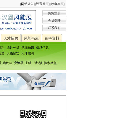
[网站公告]
[设置首页]
[
收藏本页
]
免费注册
会员登陆
联系我们
人才招聘
风能书屋
百科资料
资料
统计分析
风能知识
供求信息
报道
人物纪实
人才招聘
器
齿轮箱
变流器
主轴
请选好搜索类型!