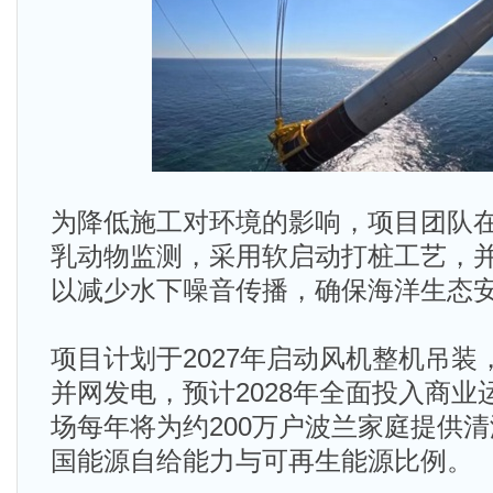
为降低施工对环境的影响，项目团队
乳动物监测，采用软启动打桩工艺，
以减少水下噪音传播，确保海洋生态
项目计划于2027年启动风机整机吊
并网发电，预计2028年全面投入商
场每年将为约200万户波兰家庭提供
国能源自给能力与可再生能源比例。