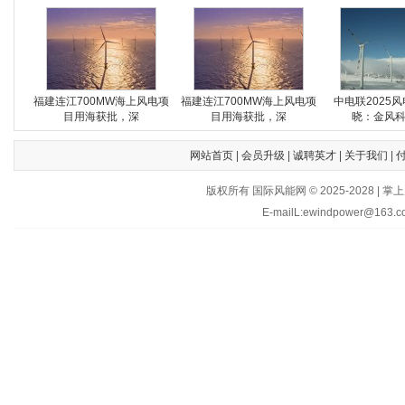
福建连江700MW海上风电项
福建连江700MW海上风电项
中电联2025
目用海获批，深
目用海获批，深
晓：金风
网站首页
|
会员升级
|
诚聘英才
|
关于我们
|
版权所有 国际风能网 © 2025-202
E-mailL:ewindpower@163