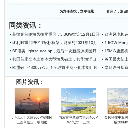
为方便查找，立即收藏
看完了，返回
同类资讯
：
• 菲律宾首轮海风拍卖重启：3.3GW暂定12月1日开
• 欧洲风电拟造
• 比利时重启PEZ 1招标框架，能源岛2031年10月
• 1.5GW 
• BP甩卖Lightsource bp，最后一块新能源拼图归
• 15MW旗舰机
• 韩国首座全本土资本大型海风破土，韩华海洋自
• 英国最大陆上
• 欧盟砸下4800万欧元！全球首座商业化木制叶片
• 拿到许可却宣
图片资讯：
5.7亿元！大唐300MW陆风
内蒙古乌兰察布再添400M
金风科技中标
三连单落定：明阳揽
W“风光”！三大
威200M