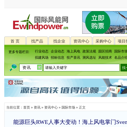
首 页
找产品
找企业
资讯中心
采购中心
项目
行业动态
企业动态
海上风电
政策法规
园区招商
国际市
更多专题栏目:
拟建风场
招标信息
投产喜讯
测风选址
风能技术
名品介
当前位置：
首页
»
资讯
»
资讯中心
»
国际市场
» 正文
能源巨头RWE人事大变动！海上风电掌门Sven离