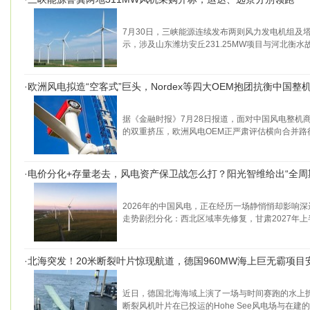
7月30日，三峡能源连续发布两则风力发电机组及
示，涉及山东潍坊安丘231.25MW项目与河北衡水
·
欧洲风电拟造“空客式”巨头，Nordex等四大OEM抱团抗衡中国整
据《金融时报》7月28日报道，面对中国风电整机
的双重挤压，欧洲风电OEM正严肃评估横向合并路
·
电价分化+存量老去，风电资产保卫战怎么打？阳光智维给出“全周
2026年的中国风电，正在经历一场静悄悄却影响
走势剧烈分化：西北区域率先修复，甘肃2027年
·
北海突发！20米断裂叶片惊现航道，德国960MW海上巨无霸项目
近日，德国北海海域上演了一场与时间赛跑的水上拆
断裂风机叶片在已投运的Hohe See风电场与在建的He 