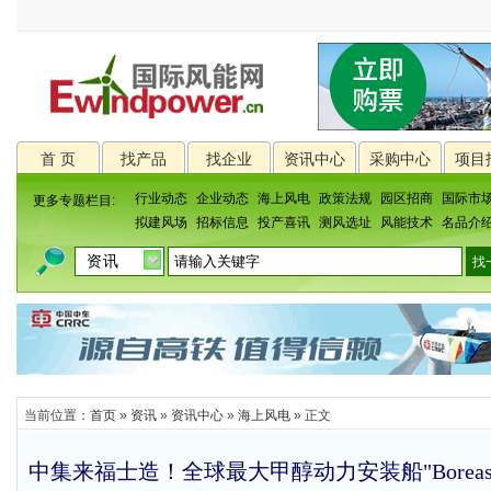
首 页
找产品
找企业
资讯中心
采购中心
项目
行业动态
企业动态
海上风电
政策法规
园区招商
国际市
更多专题栏目:
拟建风场
招标信息
投产喜讯
测风选址
风能技术
名品介
当前位置：
首页
»
资讯
»
资讯中心
»
海上风电
» 正文
中集来福士造！全球最大甲醇动力安装船"Boreas