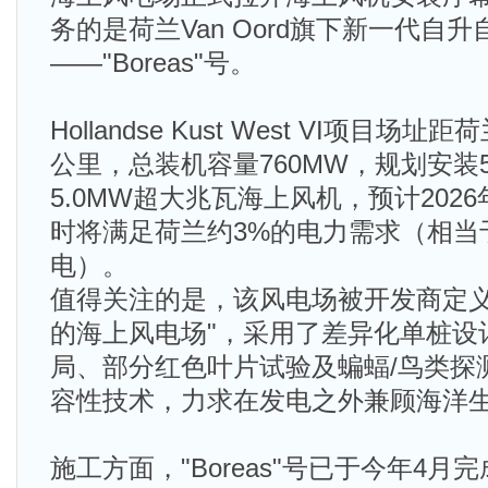
务的是荷兰Van Oord旗下新一代自
——"Boreas"号。
Hollandse Kust West VI项目场址距
公里，总装机容量760MW，规划安装52
5.0MW超大兆瓦海上风机，预计202
时将满足荷兰约3%的电力需求（相当于
电）。
值得关注的是，该风电场被开发商定义
的海上风电场"，采用了差异化单桩设
局、部分红色叶片试验及蝙蝠/鸟类探
容性技术，力求在发电之外兼顾海洋
施工方面，"Boreas"号已于今年4月