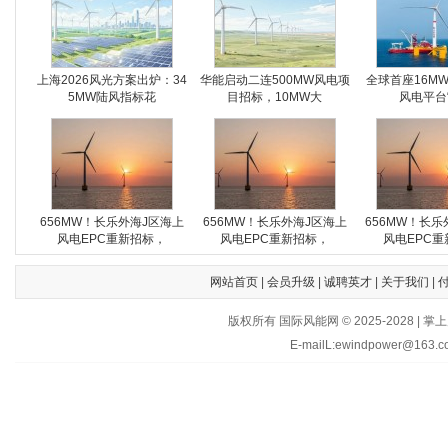
上海2026风光方案出炉：34
华能启动二连500MW风电项
全球首座16M
5MW陆风指标花
目招标，10MW大
风电平台
656MW！长乐外海J区海上
656MW！长乐外海J区海上
656MW！长乐
风电EPC重新招标，
风电EPC重新招标，
风电EPC重
网站首页
|
会员升级
|
诚聘英才
|
关于我们
|
版权所有 国际风能网 © 2025-202
E-mailL:ewindpower@163