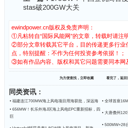
stas破200GW大关
ewindpower.cn版权及免责声明：
①凡粘转自“国际风能网”的文章，转载时请注明
②部分文章转载其它平台，目的传递更多行业
点，特别提醒：不作为任何投资参考依据！；
③如有作品内容、版权和其它问题需要同本网
为方便查找，立即收藏
看完了，返回
同类资讯
：
• 福建连江700MW海上风电项目用海获批，深远海
• 全球首座1
• 656MW！长乐外海J区海上风电EPC重新招标，四
• 大唐儋州1
巨
• 500MW