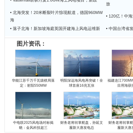
• Vattenfall斩获丹麦1.8GW海上风电项目，新政
放
• 北海突发！20米断裂叶片惊现航道，德国960MW
• 120亿！
海
• 落子北海！新加坡海庭英国开建海上风电运维新
• 中国台湾省
图片资讯：
华能江苏千万千瓦级棋局落
明阳深远海风电再突破！全
福建连江700M
定：射阳550MW
球首座16兆瓦张
目用海获
中电联2025风电场对标揭
财务老将转掌舵盘，孙延文
财务老将转掌
晓：金风科技超三
履新大唐发电总
履新大唐