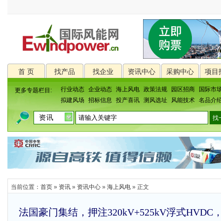
首 页
找产品
找企业
资讯中心
采购中心
项目
行业动态
企业动态
海上风电
政策法规
园区招商
国际市
更多专题栏目:
拟建风场
招标信息
投产喜讯
测风选址
风能技术
名品介
当前位置：
首页
»
资讯
»
资讯中心
»
海上风电
» 正文
法国豪门集结，押注320kV+525kV浮式HV