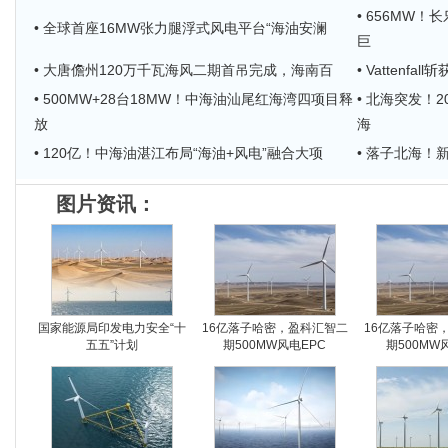
• 656MW
• 全球首座16MW张力腿浮式风电平台“海油安澜
巨
• 大唐儋州120万千瓦海风二期首吊完成，海南百
• Vattenf
• 500MW+28台18MW！中海油汕尾红海湾四项目释
• 北海突发！
放
海
• 120亿！中海油湛江布局“海油+风电”融合大项
• 落子北海
图片资讯：
国家能源局印发电力安全“十
16亿落子哈密，盈科汇智二
16亿落子哈密
五五”计划
期500MW风电EPC
期500MW