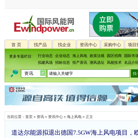
首 页
找产品
找企业
资讯中心
采购中心
项目
行业动态
企业动态
海上风电
政策法规
园区招商
国际市
更多专题栏目:
拟建风场
招标信息
投产喜讯
测风选址
风能技术
名品介
当前位置：
首页
»
资讯
»
资讯中心
»
海上风电
» 正文
道达尔能源拟退出德国7.5GW海上风电项目，