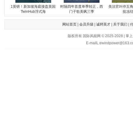
1英镑！新加坡海庭接盘英国
时隔四年首度单季转正，西
美法官叫停五
TwinHub浮式海
门子歌美飒三季
批冻
网站首页
|
会员升级
|
诚聘英才
|
关于我们
|
版权所有 国际风能网 © 2025-202
E-mailL:ewindpower@163