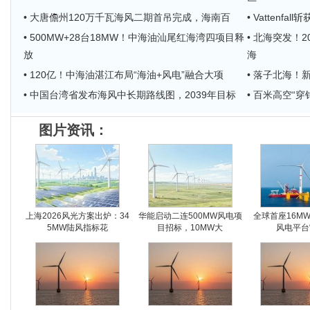
• 大唐儋州120万千瓦海风二期首吊完成，海南百
• Vattenf
• 500MW+28台18MW！中海油汕尾红海湾四项目释
• 北海突发！
放
海
• 120亿！中海油湛江布局“海油+风电”融合大项
• 落子北海
• 中国台湾省发布海风中长期路线图，2039年目标
• 百米高空“
图片资讯：
上海2026风光方案出炉：34
华能启动二连500MW风电项
全球首座16M
5MW陆风指标花
目招标，10MW大
风电平台