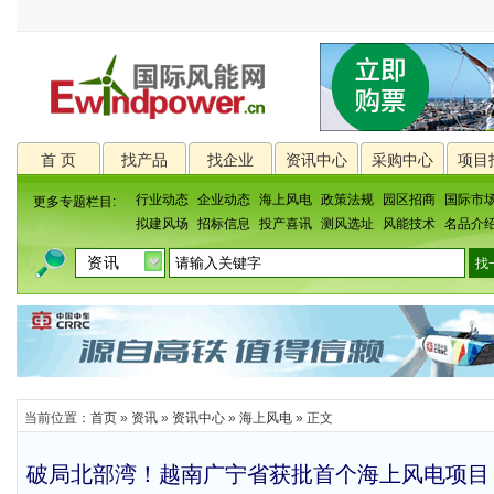
首 页
找产品
找企业
资讯中心
采购中心
项目
行业动态
企业动态
海上风电
政策法规
园区招商
国际市
更多专题栏目:
拟建风场
招标信息
投产喜讯
测风选址
风能技术
名品介
当前位置：
首页
»
资讯
»
资讯中心
»
海上风电
» 正文
破局北部湾！越南广宁省获批首个海上风电项目，1