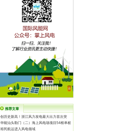
推荐文章
·
创历史新高！浙江风力发电最大出力首次突
·
华能汕头勒门（二）海上风电场项目54根单桩
·
裕民航运进入风电领域