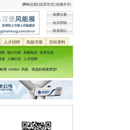
[网站公告]
[设置首页]
[
收藏本页
]
免费注册
会员登陆
联系我们
人才招聘
风能书屋
百科资料
资料
统计分析
风能知识
供求信息
报道
人物纪实
人才招聘
株洲
nordex
风能
请选好搜索类型!