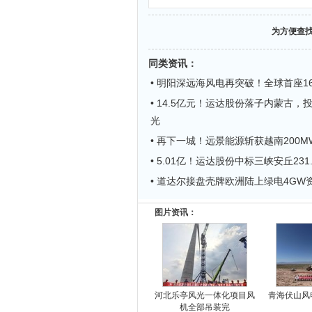
为方便查
同类资讯
：
• 明阳深远海风电再突破！全球首座1
• 14.5亿元！运达股份落子内蒙古，投
光
• 再下一城！远景能源斩获越南200
• 5.01亿！运达股份中标三峡安丘231
• 道达尔接盘壳牌欧洲陆上绿电4GW
图片资讯：
河北乐亭风光一体化项目风
青海伏山风
机全部吊装完