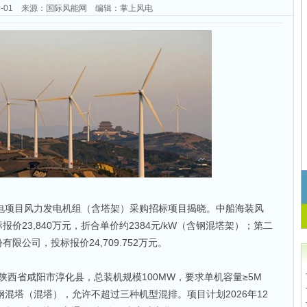
-06-01 来源：国际风能网 编辑：掌上风电
W风电项目风力发电机组（含塔架）采购招标项目揭晓。中船海装风
价23,840万元，折合单价约2384元/kW（含钢混塔架）；第二
公司，投标报价24,709.752万元。
陕西省咸阳市淳化县，总装机规模100MW，要求单机容量≥5M
钢混塔（混塔），允许不超过三种机型混排。项目计划2026年12