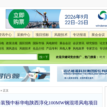
资讯中心
采购中心
项目招标
风能技术
专访报道
展会会议
风电
政策法规
园区招商
国际市场
风电财经
展会会议
会议资讯
研究报告
论文
喜讯
测风选址
风能技术
名品介绍
产品专利
风电人事
风电政界
专家言论
专访
欢迎关键词竞价推广，热门搜索：
叶片
» 正文
船海装预中标华电陕西淳化100MW钢混塔风电项目