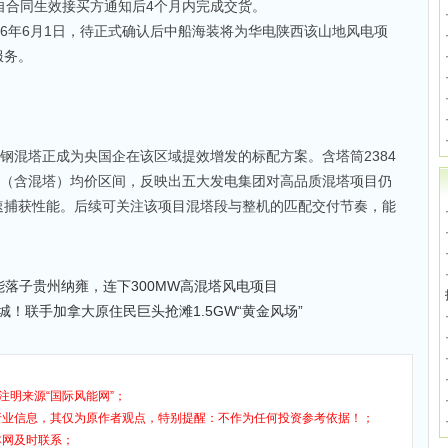
自合同生效接买方通知后4个月内完成交货。
26年6月1日，待正式确认后中船海装将为华电陕西该山地风电项
服务。
级钢混塔正成为央国企在该区域提效增发的标配方案。含塔筒2384
机（含混塔）均价区间，反映出五大发电集团对高品质混塔项目仍
速捕获性能。后续可关注该项目混塔段与整机的匹配交付节奏，能
绿能落子贵州纳雍，连下300MW高混塔风电项目
！联手加拿大原住民巨头抢滩1.5GW“黄金风场”
注明来源“国际风能网”；
行业信息，其仅为原作者观点，特别提醒：不作为任何投资参考依据！；
本网及时联系；