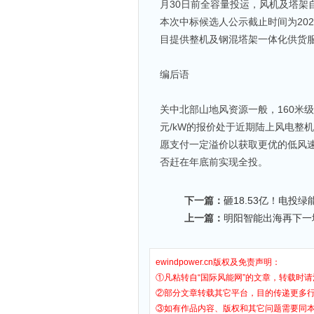
月30日前全容量投运，风机及塔架
本次中标候选人公示截止时间为20
目提供整机及钢混塔架一体化供货
编后语
关中北部山地风资源一般，160米
元/kW的报价处于近期陆上风电整
愿支付一定溢价以获取更优的低风
否赶在年底前实现全投。
下一篇：
砸18.53亿！电投
上一篇：
明阳智能出海再下一城
ewindpower.cn版权及免责声明：
①凡粘转自“国际风能网”的文章，转载时请
②部分文章转载其它平台，目的传递更多
③如有作品内容、版权和其它问题需要同