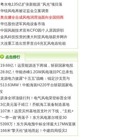
·
粤水电135亿扩张新能源 “风光”项目落
·
华锐风电再被证监会立案调查
·
奥吉娜全合成风电润滑油面向全国招商
·
华伍股份进军风电设备市场
·
中国风能技术宣布CFO因个人原因辞职
·
金风科技投资的澳大利亚风电场获并网许
·
大连重工造出世界首台6兆瓦风电齿轮箱
点击排行
·
19.68亿！远景能源连下两城，斩获国家电投
·
28.8亿！华能赤峰1.2GW风电项目PC总承包
·
龙源电力披露"十五五"战略：锚定沙戈荒与
·
513.63MW！中船海装H220平台斩获国家电
投
·
跻身全球顶级行列！电气风电荣登标普全球
·
3亿美元落子靖江！乔航海工装备制造基地
·
107米！远景滨州基地首支叶片下线，“主机+
·
“一带一路”再落子！东方风电塞尔维亚30
·
5399万！东方风电预中标全球最大17MW直驱
·
166米“擎天柱”拔地而起！中建四局绥滨2