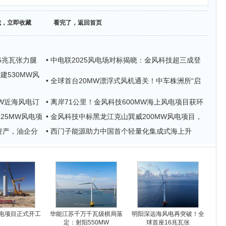
找，立即收藏
看完了，返回首页
6兆瓦张力腿
• 中电联2025风电场对标揭晓：金风科技超三成登
建530MW风
• 全球首台20MW漂浮式风机通关！中车株洲所“启
MW近海风电订
• 离岸71公里！金风科技600MW海上风电项目获环
.25MW风电项
• 金风科技中标黑龙江克山巽威200MW风电项目，
资产，油企分
• 西门子能源助力中国首个轻量化集成式海上升
电项目正式开工
华能江苏千万千瓦级棋局落
明阳深远海风电再突破！全
定：射阳550MW
球首座16兆瓦张