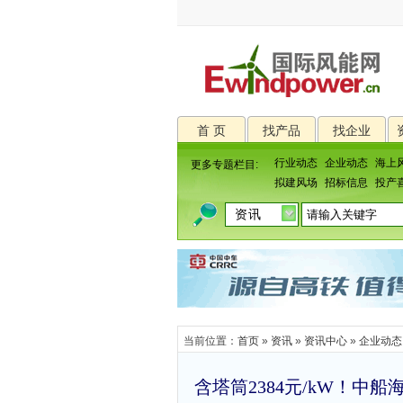
首 页
找产品
找企业
行业动态
企业动态
海上
更多专题栏目:
拟建风场
招标信息
投产
当前位置：
首页
»
资讯
»
资讯中心
»
企业动态
含塔筒2384元/kW！中