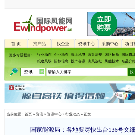
首 页
找产品
找企业
资讯中心
采购中心
项目
行业动态
企业动态
海上风电
政策法规
园区招商
国际市
更多专题栏目:
拟建风场
招标信息
投产喜讯
测风选址
风能技术
名品介
当前位置：
首页
»
资讯
»
资讯中心
»
行业动态
» 正文
国家能源局：各地要尽快出台136号文