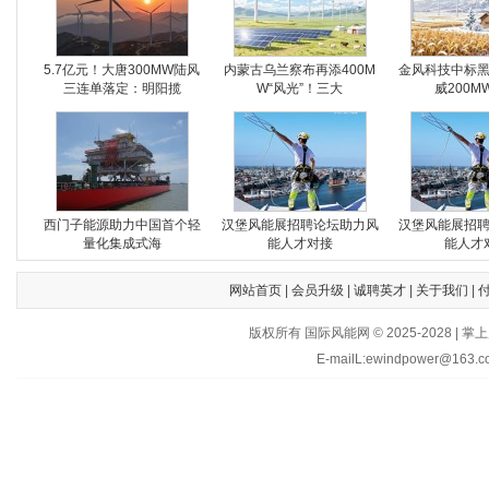
5.7亿元！大唐300MW陆风
内蒙古乌兰察布再添400M
金风科技中标
三连单落定：明阳揽
W“风光”！三大
威200M
西门子能源助力中国首个轻
汉堡风能展招聘论坛助力风
汉堡风能展招
量化集成式海
能人才对接
能人才
网站首页
|
会员升级
|
诚聘英才
|
关于我们
|
版权所有 国际风能网 © 2025-202
E-mailL:ewindpower@163