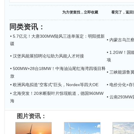
为方便查找，立即收藏
看完了，返回
同类资讯
：
• 5.7亿元！大唐300MW陆风三连单落定：明阳揽新
• 内蒙古乌兰
疆
• 1.2GW！
• 汉堡风能展招聘论坛助力风能人才对接
项
• 500MW+28台18MW！中海油汕尾红海湾四项目释
• 三峡能源鲁
放
• 欧洲风电拟造“空客式”巨头，Nordex等四大OE
• 电价分化+
• 北海突发！20米断裂叶片惊现航道，德国960MW
• 云南293
海
图片资讯：