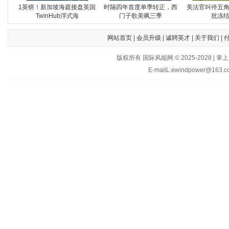
1英镑！新加坡海庭接盘英国
时隔四年首度单季转正，西
美法官叫停五
TwinHub浮式海
门子歌美飒三季
批冻
网站首页
|
会员升级
|
诚聘英才
|
关于我们
|
版权所有 国际风能网 © 2025-202
E-mailL:ewindpower@163