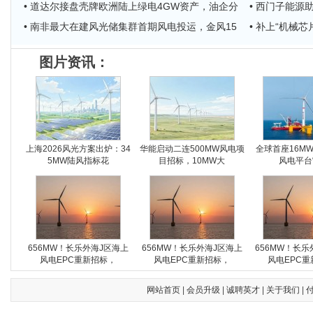
• 道达尔接盘壳牌欧洲陆上绿电4GW资产，油企分
• 西门子能
• 南非最大在建风光储集群首期风电投运，金风15
• 补上“机械
图片资讯：
上海2026风光方案出炉：34
华能启动二连500MW风电项
全球首座16M
5MW陆风指标花
目招标，10MW大
风电平台
656MW！长乐外海J区海上
656MW！长乐外海J区海上
656MW！长乐
风电EPC重新招标，
风电EPC重新招标，
风电EPC重
网站首页
|
会员升级
|
诚聘英才
|
关于我们
|