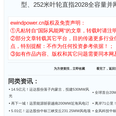
型、252米叶轮直指2028全容量并
ewindpower.cn版权及免责声明：
①凡粘转自“国际风能网”的文章，转载时请注明
②部分文章转载其它平台，目的传递更多行业
点，特别提醒：不作为任何投资参考依据！；
③如有作品内容、版权和其它问题需要同本网
为方便查找，立即收藏
看完了，返回
同类资讯
：
• 14.5亿元！运达股份落子内蒙古，投建530MW风
• 全球首台2
光
• 再下一城！远景能源斩获越南200MW近海风电订
• 离岸71公
• 5.01亿！运达股份中标三峡安丘231.25MW风电项
• 金风科技中