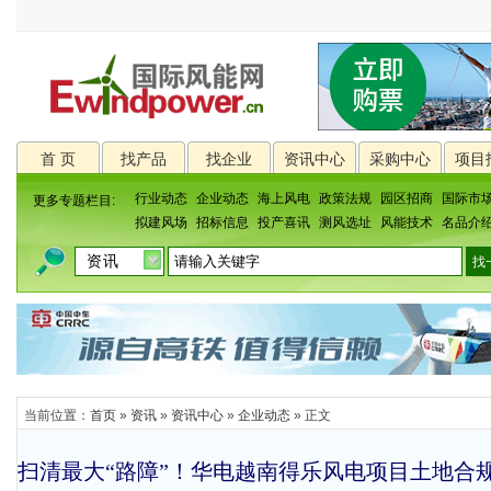
首 页
找产品
找企业
资讯中心
采购中心
项目
行业动态
企业动态
海上风电
政策法规
园区招商
国际市
更多专题栏目:
拟建风场
招标信息
投产喜讯
测风选址
风能技术
名品介
当前位置：
首页
»
资讯
»
资讯中心
»
企业动态
» 正文
扫清最大“路障”！华电越南得乐风电项目土地合