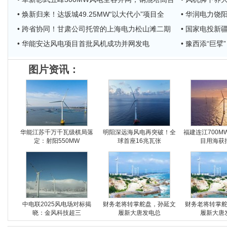
• 焕新归来！达坂城49.25MW“以大代小”项目全
• 华润电力饶
• 跨省协同！甘肃公司托管的上海电力松山滩二期
• 国家电投
• 华能安达风电项目首批风机成功并网发电
• 豫西添“巨
图片资讯：
华能江苏千万千瓦级棋局落
明阳深远海风电再突破！全
福建连江700M
定：射阳550MW
球首座16兆瓦张
目用海获
中电联2025风电场对标揭
财务老将转掌舵盘，孙延文
财务老将转掌
晓：金风科技超三
履新大唐发电总
履新大唐