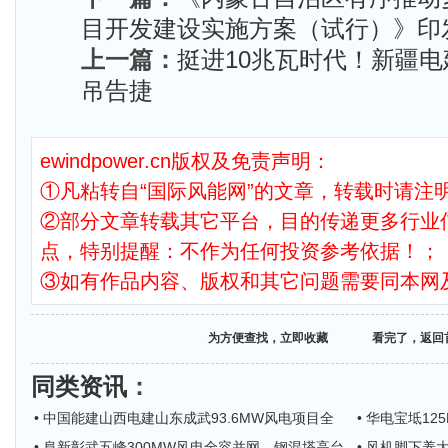
目开发建设实施方案（试行）》印
上一篇：
挺进10兆瓦时代！新疆
吊告捷
ewindpower.cn版权及免责声明：
①凡粘转自“国际风能网”的文章，转载时请注明
②部分文章转载其它平台，目的传递更多行业
点，特别提醒：不作为任何投资参考依据！；
③如有作品内容、版权和其它问题需要同本网
为方便查找，立即收藏
看完了，返回
同类资讯
：
• 中国能建山西电建山东成武93.6MW风电项目全
• 华电宝坻1
• 阜新彰武五峰300MW风电全容并网，钢混塔高台
• 风机脚下养