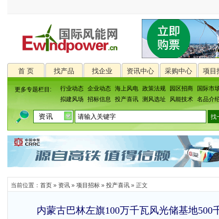
首 页
找产品
找企业
资讯中心
采购中心
项目
行业动态
企业动态
海上风电
政策法规
园区招商
国际市
更多专题栏目:
拟建风场
招标信息
投产喜讯
测风选址
风能技术
名品介
当前位置：
首页
»
资讯
»
项目招标
»
投产喜讯
» 正文
内蒙古巴林左旗100万千瓦风光储基地50