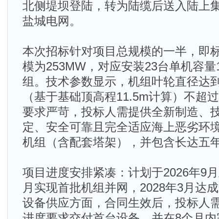
北侧堤坝登陆，转为陆缆后送入陆上
盐城电网。
本次招标针对项目总规模的一半，即标
模为253MW，对应安装23台单机容量
组。技术参数显示，机组叶轮直径达到
（基于基础顶高程11.5m计算）不超过
要求严苛，投标人需提供全新制造、
定、安全可靠且完全适应海上恶劣环
机组（含配套塔架），并包含长达五
项目进度安排紧凑：计划于2026年9月
月实现首批机组并网，2028年3月达
设备供应方面，合同生效后，投标人
进度要求交付首台设备，并在8个月内