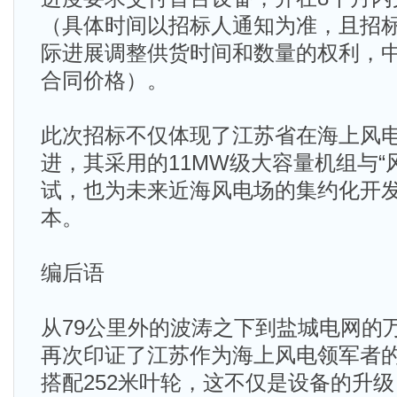
（具体时间以招标人通知为准，且招
际进展调整供货时间和数量的权利，
合同价格）。
此次招标不仅体现了江苏省在海上风
进，其采用的11MW级大容量机组与“
试，也为未来近海风电场的集约化开
本。
编后语
从79公里外的波涛之下到盐城电网的万
再次印证了江苏作为海上风电领军者的
搭配252米叶轮，这不仅是设备的升