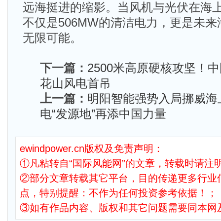
远海挺进的缩影。当风机与光伏在海上
不仅是506MW的清洁电力，更是未
无限可能。
下一篇：
2500米高原硬核攻坚！
花山风电首吊
上一篇：
明阳智能强势入局挪威海
电“发源地”再添中国力量
ewindpower.cn版权及免责声明：
①凡粘转自“国际风能网”的文章，转载时请注明
②部分文章转载其它平台，目的传递更多行业
点，特别提醒：不作为任何投资参考依据！；
③如有作品内容、版权和其它问题需要同本网