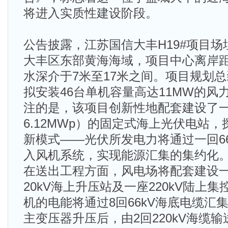
将进入实质性建设阶段。
公告披露，江苏国信大丰H19#项目
大丰区东部黄海海域，项目中心离岸距
水深介于7米至17米之间。项目规划总
拟安装46台单机容量高达11MW的风
注的是，该项目创新性地配套建设了一
6.12MWp）的固定式海上光伏电站，
新模式——光伏所发电力将通过一回6
入风机系统，实现能源汇集的集约化
在送出工程方面，风电场将配套建设一
20kV海上升压站及一座220kV陆上集
机的电能将通过8回66kV海底电缆汇
主变压器升压后，由2回220kV海缆