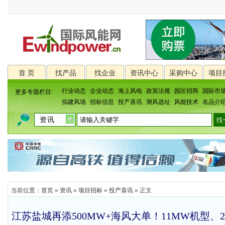
首 页
找产品
找企业
资讯中心
采购中心
项目
行业动态
企业动态
海上风电
政策法规
园区招商
国际市
更多专题栏目:
拟建风场
招标信息
投产喜讯
测风选址
风能技术
名品介
当前位置：
首页
»
资讯
»
项目招标
»
投产喜讯
» 正文
江苏盐城再添500MW+海风大单！11MW机型、2