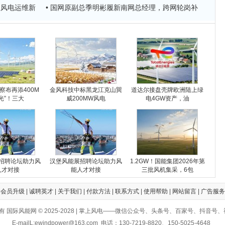
上风电运维新
• 国网原副总季明彬履新南网总经理，跨网轮岗补
察布再添400M
金风科技中标黑龙江克山巽
道达尔接盘壳牌欧洲陆上绿
光”！三大
威200MW风电
电4GW资产，油
招聘论坛助力风
汉堡风能展招聘论坛助力风
1.2GW！国能集团2026年第
人才对接
能人才对接
三批风机集采，6包
|
会员升级
|
诚聘英才
|
关于我们
|
付款方法
|
联系方式
|
使用帮助
|
网站留言
|
广告服务
有 国际风能网 © 2025-2028 | 掌上风电——微信公众号、头条号、百家号、抖音号
E-mailL:ewindpower@163.com 电话：130-7219-8820、150-5025-4648