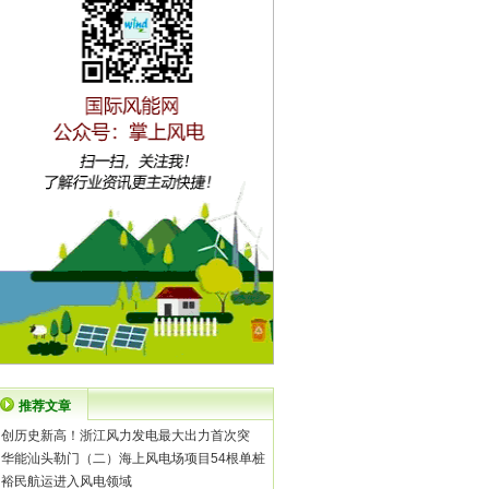
推荐文章
·
创历史新高！浙江风力发电最大出力首次突
·
华能汕头勒门（二）海上风电场项目54根单桩
·
裕民航运进入风电领域