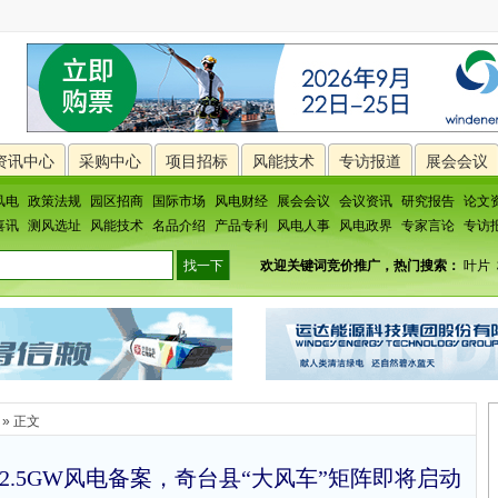
资讯中心
采购中心
项目招标
风能技术
专访报道
展会会议
风电
政策法规
园区招商
国际市场
风电财经
展会会议
会议资讯
研究报告
论文
喜讯
测风选址
风能技术
名品介绍
产品专利
风电人事
风电政界
专家言论
专访
欢迎关键词竞价推广，热门搜索：
叶片
» 正文
疆2.5GW风电备案，奇台县“大风车”矩阵即将启动