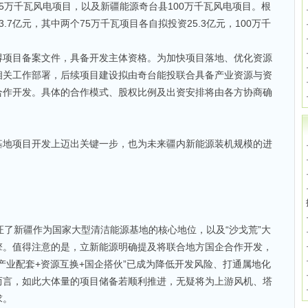
5万千瓦风电项目，以及新疆能源奇台县100万千瓦风电项目。根
.7亿元，其中两个75万千瓦项目各自拟投资25.3亿元，100万千
得项目备案文件，具备开发主体资格。为加快项目落地、优化资源
相关工作部署，后续项目建设拟由奇台能投联合具备产业资源与资
合作开发。具体的合作模式、股权比例及出资安排将由各方协商确
。
基地项目开发上迈出关键一步，也为未来疆内新能源装机规模的进
印证了新疆作为国家大型清洁能源基地的核心地位，以及“沙戈荒”大
擎。值得注意的是，立新能源明确提及将联合地方国企合作开发，
产业配套+资源互换+国企搭伙”已成为降低开发风险、打通属地化
而言，如此大体量的项目储备若顺利推进，无疑将为上游风机、塔
求。