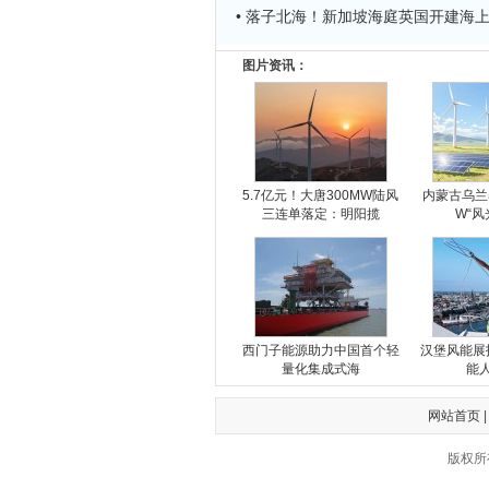
• 落子北海！新加坡海庭英国开建海
图片资讯：
5.7亿元！大唐300MW陆风
内蒙古乌兰
三连单落定：明阳揽
W“风
西门子能源助力中国首个轻
汉堡风能展
量化集成式海
能
网站首页
版权所