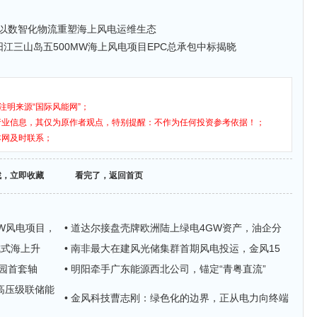
以数智化物流重塑海上风电运维生态
核阳江三山岛五500MW海上风电项目EPC总承包中标揭晓
注明来源“国际风能网”；
行业信息，其仅为原作者观点，特别提醒：不作为任何投资参考依据！；
本网及时联系；
找，立即收藏
看完了，返回首页
MW风电项目，
• 道达尔接盘壳牌欧洲陆上绿电4GW资产，油企分
成式海上升
• 南非最大在建风光储集群首期风电投运，金风15
业园首套轴
• 明阳牵手广东能源西北公司，锚定“青粤直流”
h高压级联储能
• 金风科技曹志刚：绿色化的边界，正从电力向终端