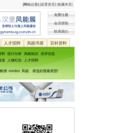
[网站公告]
[设置首页]
[
收藏本页
]
免费注册
会员登陆
联系我们
人才招聘
风能书屋
百科资料
资料
统计分析
风能知识
供求信息
报道
人物纪实
人才招聘
株洲
nordex
风能
请选好搜索类型!