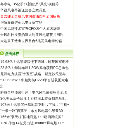
·
粤水电135亿扩张新能源 “风光”项目落
·
华锐风电再被证监会立案调查
·
奥吉娜全合成风电润滑油面向全国招商
·
华伍股份进军风电设备市场
·
中国风能技术宣布CFO因个人原因辞职
·
金风科技投资的澳大利亚风电场获并网许
·
大连重工造出世界首台6兆瓦风电齿轮箱
点击排行
·
19.68亿！远景能源连下两城，斩获国家电投
·
28.8亿！华能赤峰1.2GW风电项目PC总承包
·
龙源电力披露"十五五"战略：锚定沙戈荒与
·
513.63MW！中船海装H220平台斩获国家电
投
·
跻身全球顶级行列！电气风电荣登标普全球
·
3亿美元落子靖江！乔航海工装备制造基地
·
107米！远景滨州基地首支叶片下线，“主机+
·
“一带一路”再落子！东方风电塞尔维亚30
·
166米“擎天柱”拔地而起！中建四局绥滨2
·
TRIG作价14亿元出让Beatrice风电场17.5