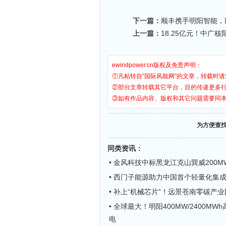
下一篇：
顺丰携手明阳智能，
上一篇：
18.25亿元！中广
ewindpower.cn版权及免责声明：
①凡粘转自“国际风能网”的文章，转载时请
②部分文章转载其它平台，目的传递更多
③如有作品内容、版权和其它问题需要同
为方便查
同类资讯
：
• 金风科技中标黑龙江克山巽威200
• 西门子能源助力中国首个轻量化集
• 补上“机械芯片”！远景苍南零碳产
• 全球最大！明阳400MW/2400MW
电