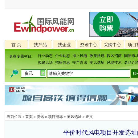
首 页
找产品
找企业
资讯中心
采购中心
项目
行业动态
企业动态
海上风电
政策法规
园区招商
国际市
更多专题栏目:
拟建风场
招标信息
投产喜讯
测风选址
风能技术
名品介
当前位置：
首页
»
资讯
»
项目招标
»
测风选址
» 正文
平价时代风电项目开发选址