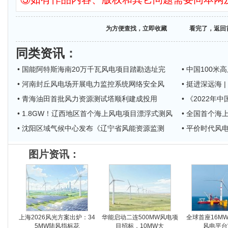
为方便查找，立即收藏
看完了，返回
同类资讯
：
• 国能阿特斯海南20万千瓦风电项目踏勘选址完
• 中国100
• 河南封丘风电场开展电力监控系统网络安全风
• 挺进深远海
• 青海油田首批风力资源测试塔顺利建成投用
• 《2022
• 1.8GW！辽西地区首个海上风电项目漂浮式测风
• 全国首个
• 沈阳区域气候中心发布《辽宁省风能资源监测
• 平价时代风
图片资讯：
上海2026风光方案出炉：34
华能启动二连500MW风电项
全球首座16M
5MW陆风指标花
目招标，10MW大
风电平台