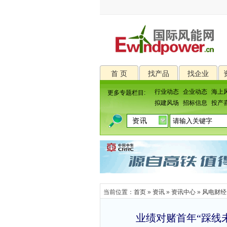
首 页
找产品
找企业
行业动态
企业动态
海上
更多专题栏目:
拟建风场
招标信息
投产
当前位置：
首页
»
资讯
»
资讯中心
»
风电财经
业绩对赌首年“踩线未