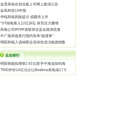
·
金雷风电在创业板上市网上路演公告
·
金风科技14年报
·
华锐风电风险提示 或载停上市
·
*ST锐电卷入12亿诉讼 保壳压力骤增
·
风电公司IPO申请获得证监会核准批复
·
中广核风电发行国内首单“碳债券”
·
明阳风电入选纳斯达克绿色清洁能源指数
点击排行
·
明阳智能拟增资2.81亿联手中海油加码海
·
TRIG作价14亿元出让Beatrice风电场17.5