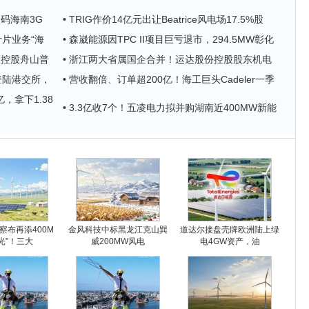
加码海南3G
• TRIG作价14亿元出让Beatrice风电场17.5%股
叶片业务“海
• 森崴能源因TPC II项目巨亏退市，294.5MW彰化
资控股舟山普
• 浙江两大省属国企合并！运达股份控股股东机电
登陆港交所，
• 营收翻倍、订单超200亿！海工巨头Cadeler一季
，拿下1.38
• 3.3亿收7个！五凌电力拟并购湖南近400MW新能
察布再添400M
金风科技中标黑龙江克山巽
道达尔接盘壳牌欧洲陆上绿
光”！三大
威200MW风电
电4GW资产，油