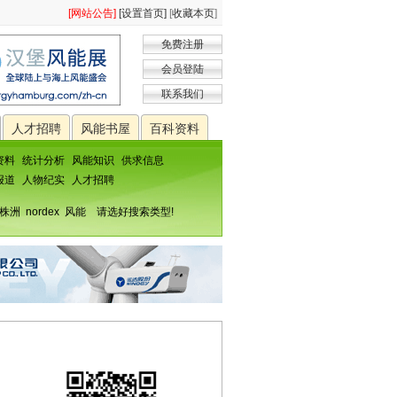
[网站公告]
[设置首页]
[
收藏本页
]
免费注册
会员登陆
联系我们
人才招聘
风能书屋
百科资料
资料
统计分析
风能知识
供求信息
报道
人物纪实
人才招聘
株洲
nordex
风能
请选好搜索类型!