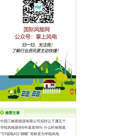
推荐文章
·
中国三峡新能源有限公司拟转让下属五个
·
华锐风电股价6年蒸发98% 什么时候彻底
·
*ST锐电4日“摘帽” 简称变为华锐风电