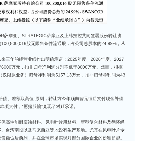
OR萨摩亚、STRATEGIC萨摩亚及上纬投控共同签署股份转让协
00,800,016股无限售条件流通股，占公司总股本的24.99%，从
三年的经营业绩作出明确承诺：2025年度、2026年度、2027
6000万元，扣非归母净利润分别不低于8000万元。然而，根据
（仅限原业务）归母净利润为5157.13万元，扣非归母净利润为43
赔偿、差额取高值”原则，转让方今年须向智元恒岳支付现金补偿
完成款项支付，“愿赌服输”兑现了对赌承诺。
环保高性能耐腐蚀材料、风电叶片用材料、新型复合材料及循环经
苏、台湾南投以及马来西亚等地设有生产基地。尤其在风电叶片专
场份额位居前列，并在全球市场实现对部分国际企业的份额超越。