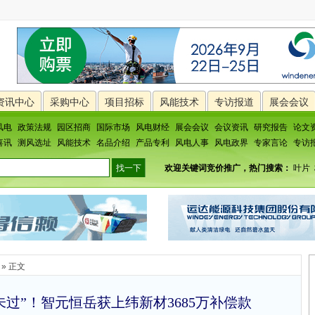
资讯中心
采购中心
项目招标
风能技术
专访报道
展会会议
风电
政策法规
园区招商
国际市场
风电财经
展会会议
会议资讯
研究报告
论文
喜讯
测风选址
风能技术
名品介绍
产品专利
风电人事
风电政界
专家言论
专访
欢迎关键词竞价推广，热门搜索：
叶片
» 正文
过”！智元恒岳获上纬新材3685万补偿款