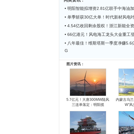
同类资讯
：
• 明阳智能拟增资2.81亿联手中海油
• 单季斩获30亿大单！时代新材风电
• 4.54亿收回剩余股权！浙江新能全
• 66亿港元！风电海工龙头大金重工
• 八年最佳！维斯塔斯一季度净赚5.6亿
G
图片资讯：
5.7亿元！大唐300MW陆风
内蒙古乌兰
三连单落定：明阳揽
W“风