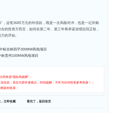
标”，这笔3685万元的补偿款，既是一次风险对冲，也是一记并购
整合的投资方而言，如何在第二年、第三年将承诺业绩拉回正轨，
能力的开始。
预中标吉林四平300MW风电项目
中标贵州100MW风电项目
注明来源“国际风能网”；
行业信息，其仅为原作者观点，特别提醒：不作为任何投资参考依据！；
本网及时联系；
找，立即收藏
看完了，返回首页