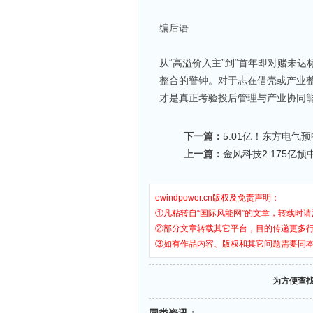
编后语
从“高溢价入主”到“首年即对赌未达
整合的警钟。对于志在借壳或产业
才是真正考验投后管理与产业协同
下一篇：
5.01亿！东方电气
上一篇：
金风科技2.175亿预
ewindpower.cn版权及免责声明：
①凡粘转自“国际风能网”的文章，转载时请
②部分文章转载其它平台，目的传递更多
③如有作品内容、版权和其它问题需要同
为方便查