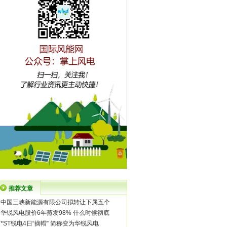
推荐文章
·
中国三峡新能源有限公司拟转让下属五个
·
华锐风电股价6年蒸发98% 什么时候彻底
·
*ST锐电4日“摘帽” 简称变为华锐风电