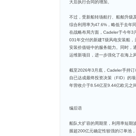
大后执行合同的增加。
不过，受新船转场航行、船舶升级及计
综合利用率为47.6%，略低于去年同
在战略布局方面，Cadeler于今
031年交付的新建T级风电安装船
安装价值链中的服务能力。同时，通过旗
运维新项目，进一步强化了在海上
截至2026年3月底，Cadeler手
自已达成最终投资决策（FID）的
年营收介于8.54亿至9.44亿欧元之间
编后语
船队大扩容的周期里，利用率短期波
握超200亿元确定性较强的订单池