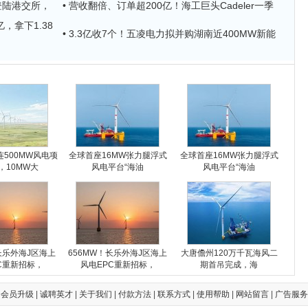
登陆港交所，
• 营收翻倍、订单超200亿！海工巨头Cadeler一季
，拿下1.38
• 3.3亿收7个！五凌电力拟并购湖南近400MW新能
500MW风电项
全球首座16MW张力腿浮式
全球首座16MW张力腿浮式
，10MW大
风电平台“海油
风电平台“海油
长乐外海J区海上
656MW！长乐外海J区海上
大唐儋州120万千瓦海风二
C重新招标，
风电EPC重新招标，
期首吊完成，海
|
会员升级
|
诚聘英才
|
关于我们
|
付款方法
|
联系方式
|
使用帮助
|
网站留言
|
广告服务