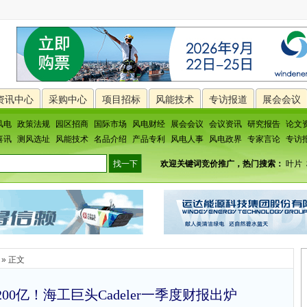
资讯中心
采购中心
项目招标
风能技术
专访报道
展会会议
风电
政策法规
园区招商
国际市场
风电财经
展会会议
会议资讯
研究报告
论文
喜讯
测风选址
风能技术
名品介绍
产品专利
风电人事
风电政界
专家言论
专访
欢迎关键词竞价推广，热门搜索：
叶片
» 正文
0亿！海工巨头Cadeler一季度财报出炉