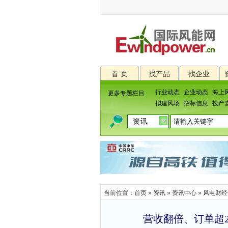
首 页
找产品
找企业
行业动态
企业动态
海上
更多专题栏目:
拟建风场
招标信息
投产
当前位置：
首页
»
资讯
»
资讯中心
»
风电财经
营收翻倍、订单超20