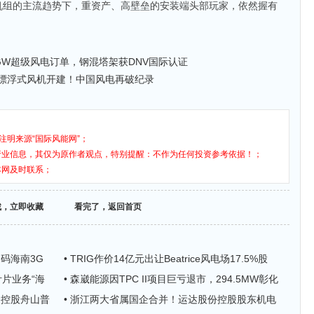
机组的主流趋势下，重资产、高壁垒的安装端头部玩家，依然握有
GW超级风电订单，钢混塔架获DNV国际认证
混漂浮式风机开建！中国风电再破纪录
注明来源“国际风能网”；
行业信息，其仅为原作者观点，特别提醒：不作为任何投资参考依据！；
本网及时联系；
找，立即收藏
看完了，返回首页
加码海南3G
• TRIG作价14亿元出让Beatrice风电场17.5%股
叶片业务“海
• 森崴能源因TPC II项目巨亏退市，294.5MW彰化
资控股舟山普
• 浙江两大省属国企合并！运达股份控股股东机电