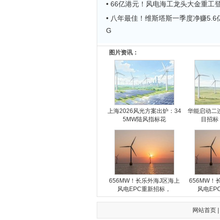
• 66亿港元！风电海工龙头大金重工
• 八年最佳！维斯塔斯一季度净赚5.6亿
G
图片资讯：
上海2026风光方案出炉：34
华能启动二连
5MW陆风指标花
目招标
656MW！长乐外海J区海上
656MW！
风电EPC重新招标，
风电EP
网站首页