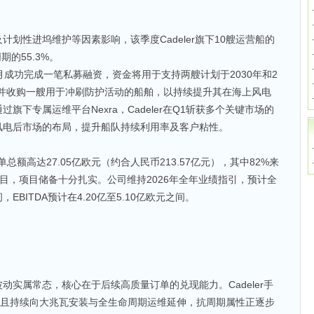
划性进坞维护等因素影响，该季度Cadeler旗下10艘运营船的
期的55.3%。
年3月成功完成一笔私募融资，资金将用于支持两艘计划于2030年和2
，并收购一艘用于冲刷防护活动的船舶，以持续提升其在海上风电
下专属运维平台Nexra，Cadeler在Q1斩获多个关键市场的
风电后市场的布局，提升船队持续利用率及客户粘性。
持订单总额高达27.05亿欧元（约合人民币213.57亿元），其中82%来
项目，项目储备十分扎实。公司维持2026年全年业绩指引，预计全
，EBITDA预计在4.20亿至5.10亿欧元之间。
动实属常态，核心在于后续高质量订单的兑现能力。Cadeler手
，且持续向大兆瓦安装与全生命周期运维延伸，抗周期属性正逐步