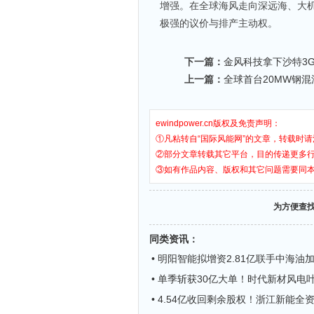
增强。在全球海风走向深远海、大
极强的议价与排产主动权。
下一篇：
金风科技拿下沙特3
上一篇：
全球首台20MW钢
ewindpower.cn版权及免责声明：
①凡粘转自“国际风能网”的文章，转载时请
②部分文章转载其它平台，目的传递更多
③如有作品内容、版权和其它问题需要同
为方便查
同类资讯
：
• 明阳智能拟增资2.81亿联手中海油
• 单季斩获30亿大单！时代新材风电
• 4.54亿收回剩余股权！浙江新能全