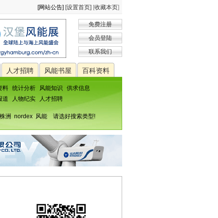
[网站公告]
[设置首页]
[
收藏本页
]
免费注册
会员登陆
联系我们
人才招聘
风能书屋
百科资料
资料
统计分析
风能知识
供求信息
报道
人物纪实
人才招聘
株洲
nordex
风能
请选好搜索类型!