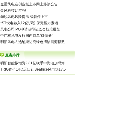
·
金雷风电在创业板上市网上路演公告
·
金风科技14年报
·
华锐风电风险提示 或载停上市
·
*ST锐电卷入12亿诉讼 保壳压力骤增
·
风电公司IPO申请获得证监会核准批复
·
中广核风电发行国内首单“碳债券”
·
明阳风电入选纳斯达克绿色清洁能源指数
点击排行
·
明阳智能拟增资2.81亿联手中海油加码海
·
TRIG作价14亿元出让Beatrice风电场17.5