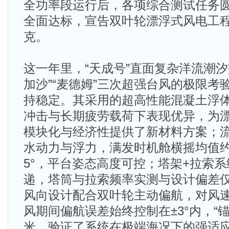
全功率段运行后，各项综合测试任务
全面达标，宣告双叶轮漂浮式风电工
克。
这一年里，“天成号”直面复杂洋流潮汐
加沙”“麦德姆”三次超强台风的极限考
持稳定。其采用的超高性能混凝土浮
冲击与长期疲劳载荷下表现优异，为
模块化与经济性提供了新材料方案；
水动力与浮力，满发时机舱横摇均值约0°、
5°，平台姿态高度可控；塔架+拉索
递，塔筒与拉索频率实测与设计偏差仅
风向设计配合双叶轮主动偏航，对风速度0.
风期间偏航误差始终控制在±3°内，“
米，验证了系统在极端海况下的强适