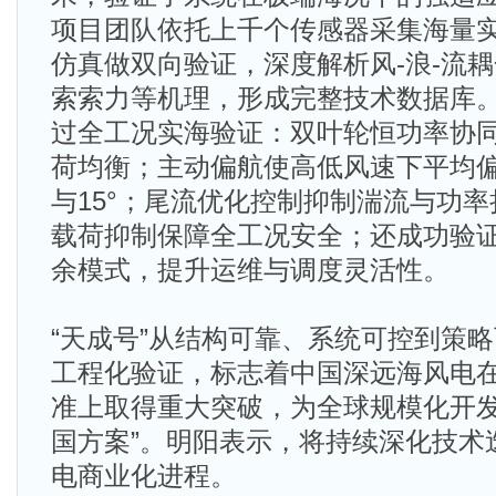
项目团队依托上千个传感器采集海量
仿真做双向验证，深度解析风‑浪‑流
索索力等机理，形成完整技术数据库
过全工况实海验证：双叶轮恒功率协
荷均衡；主动偏航使高低风速下平均偏
与15°；尾流优化控制抑制湍流与功
载荷抑制保障全工况安全；还成功验证
余模式，提升运维与调度灵活性。
“天成号”从结构可靠、系统可控到策
工程化验证，标志着中国深远海风电
准上取得重大突破，为全球规模化开发
国方案”。明阳表示，将持续深化技术
电商业化进程。