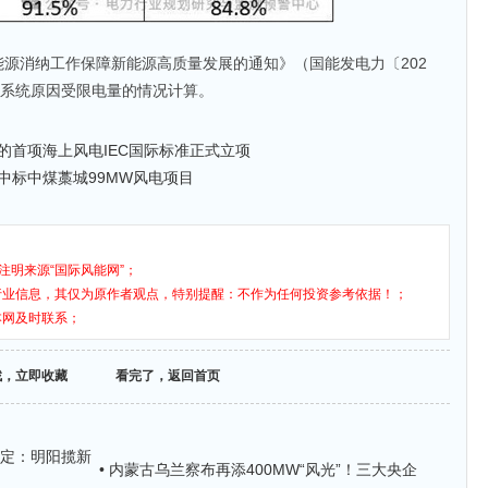
源消纳工作保障新能源高质量发展的通知》（国能发电力〔202
虑系统原因受限电量的情况计算。
的首项海上风电IEC国际标准正式立项
预中标中煤藁城99MW风电项目
注明来源“国际风能网”；
行业信息，其仅为原作者观点，特别提醒：不作为任何投资参考依据！；
本网及时联系；
找，立即收藏
看完了，返回首页
单落定：明阳揽新
• 内蒙古乌兰察布再添400MW“风光”！三大央企