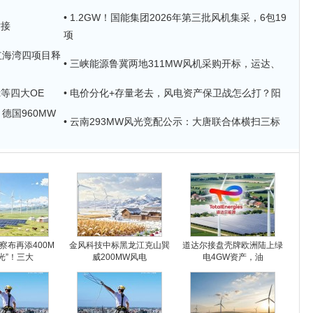
• 1.2GW！国能集团2026年第三批风机集采，6包19
对接
项
尾红海湾四项目释
• 三峡能源鲁冀两地311MW风机采购开标，运达、
x等四大OE
• 电价分化+存量老去，风电资产保卫战怎么打？阳
德国960MW
• 云南293MW风光竞配公示：大唐联合体横扫三标
察布再添400M
金风科技中标黑龙江克山巽
道达尔接盘壳牌欧洲陆上绿
光”！三大
威200MW风电
电4GW资产，油