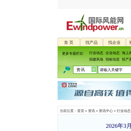
首 页
找产品
找企业
行业动态
企业动态
海上
更多专题栏目:
拟建风场
招标信息
投产
当前位置：
首页
»
资讯
»
资讯中心
»
行业动态
2026