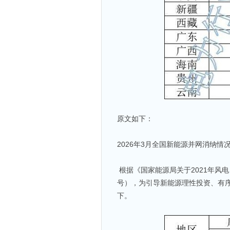
原文如下：
2026年3月全国新能源并网消纳情
根据《国家能源局关于2021年风电
号），为引导新能源理性投资、有序
下。