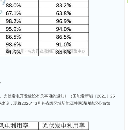
况
、光伏发电开发建设有关事项的通知》（国能发新能〔2021〕25
建设，现将2026年3月各省级区域新能源并网消纳情况公布如