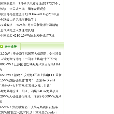
·
国家能源局：7月份风电核发绿证7773万个，
·
深读｜全国碳市场三周年发展观察
·
欧洲可再生能源计划REPowerEU公布2年后
·
全球最大的风能展开始了！
·
权威数据！2024年3月全国新能源并网消纳
·
全球风电进入加速增长期
·
中国海装H230-10MW陆上风电机组下线
点击排行
·
3.2GW！美企牵手韩国三大供应商，剑指珍岛
·
从近海到深远海！中国海上风电"十五五"剑
·
806MW！江苏国信盐城两海风项目启动11M
W
·
656MW！福建长乐外海J区海上风电EPC重新
·
15MW旗舰机型遭“首考”！德国He Dreiht
·
“风电钢+大兆瓦整机”双线入规，甘肃“
·
粤海风再提速！阳江、汕尾9.4GW海风项目
·
20MW大机批量化落地！瑞安2号600MW海风
项
·
65MW！湖南桃源热市镇风电场项目获核准
·
2GW级“固定+漂浮”同场！苏格兰Caledoni