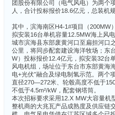
团股份有限公司（电气风电）为两个
人，合计投标报价18.6亿元，总装机规
其中，滨海南区H4-1#项目（200MW
拟安装16台单机容量12.5MW海上
城市滨海县东部废黄河口至扁担河口之
公里，将同步配套建设海洋牧场；东台H
W）投标报价12.4亿元，拟安装32台单
风电机组，场址位于东台市东部黄海海
电+光伏"融合及绿电制氢示范。两个
直径270—272米、轮毂高度不低于1
不低于4.5m²/kW，配套钢塔筒。
本次招标要求采用12.X MW大容量
整机商的大兆瓦产品成熟度及供应链
槛。电气风电凭借在江苏区域多个已