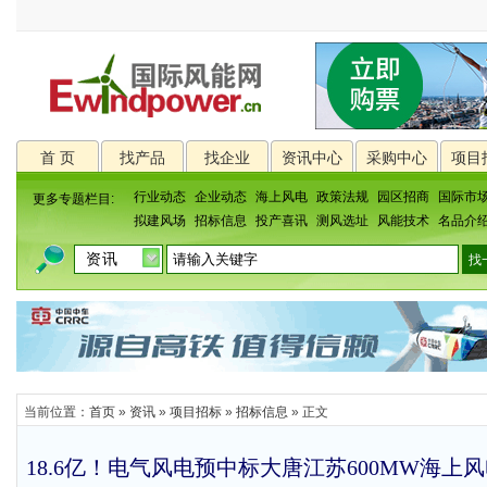
首 页
找产品
找企业
资讯中心
采购中心
项目
行业动态
企业动态
海上风电
政策法规
园区招商
国际市
更多专题栏目:
拟建风场
招标信息
投产喜讯
测风选址
风能技术
名品介
当前位置：
首页
»
资讯
»
项目招标
»
招标信息
» 正文
18.6亿！电气风电预中标大唐江苏600MW海