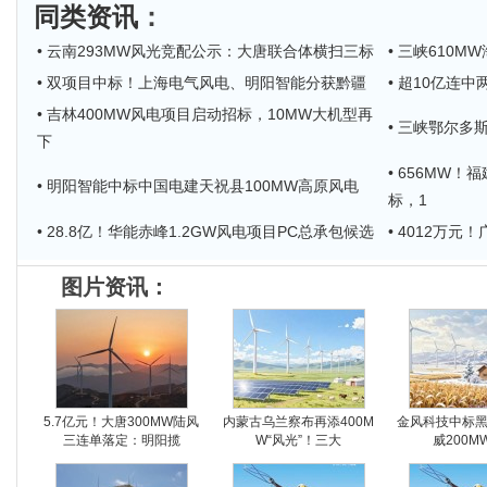
同类资讯
：
• 云南293MW风光竞配公示：大唐联合体横扫三标
• 三峡610
• 双项目中标！上海电气风电、明阳智能分获黔疆
• 超10亿连
• 吉林400MW风电项目启动招标，10MW大机型再
• 三峡鄂尔多
下
• 656MW
• 明阳智能中标中国电建天祝县100MW高原风电
标，1
• 28.8亿！华能赤峰1.2GW风电项目PC总承包候选
• 4012万
图片资讯：
5.7亿元！大唐300MW陆风
内蒙古乌兰察布再添400M
金风科技中标
三连单落定：明阳揽
W“风光”！三大
威200M